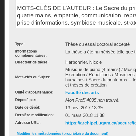
___________________________________
MOTS-CLÉS DE L’AUTEUR : Le Sacre du pri
quatre mains, empathie, communication, repr
prise d'informations, symbiose musicale, strat
Thèse ou essai doctoral accepté
Type:
Informations
La thèse a été numérisée telle que t
complémentaires:
Harbonnier, Nicole
Directeur de thèse:
Musique de piano (4 mains) / Musi
Exécution / Répétitions / Musiciens
Mots-clés ou Sujets:
humaines / Sacre du printemps -- In
et thèses de création
Faculté des arts
Unité d'appartenance:
Mon Profil 4035 non trouvé.
Déposé par:
13 nov. 2017 13:39
Date de dépôt:
01 mars 2018 11:38
Dernière modification:
https://archipel.uqam.ca/secure/i
Adresse URL :
Modifier les métadonnées (propriétaire du document)