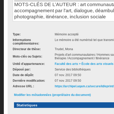
MOTS-CLÉS DE L’AUTEUR : art communauta
accompagnement par l'art, dialogue, déambul
photographie, itinérance, inclusion sociale
Type:
Mémoire accepté
Informations
Le mémoire a été numérisé tel que transmis
complémentaires:
Directeur de thèse:
Trudel, Mona
Projets d'art communautaires / Hommes sans-
Mots-clés ou Sujets:
thérapie / Accompagnement / Itinérance
Unité d'appartenance:
Faculté des arts > École des arts visuels
Déposé par:
Service des bibliothèques
Date de dépôt:
07 nov. 2017 09:50
Dernière modification:
07 nov. 2017 09:50
Adresse URL :
https://archipel.uqam.ca/secure/id/eprint
Modifier les métadonnées (propriétaire du document)
Statistiques