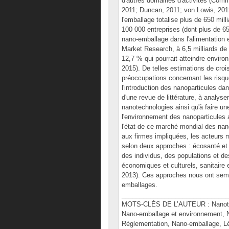
d'autres domaines d'activités (Comm
2011; Duncan, 2011; von Lowis, 2012;
l'emballage totalise plus de 650 mil
100 000 entreprises (dont plus de 6
nano-emballage dans l'alimentation e
Market Research, à 6,5 milliards de 
12,7 % qui pourrait atteindre envir
2015). De telles estimations de cro
préoccupations concernant les risqu
l'introduction des nanoparticules da
d'une revue de littérature, à analyse
nanotechnologies ainsi qu'à faire u
l'environnement des nanoparticule
l'état de ce marché mondial des na
aux firmes impliquées, les acteurs 
selon deux approches : écosanté et 
des individus, des populations et de
économiques et culturels, sanitaire
2013). Ces approches nous ont sembl
emballages.
______________________________
MOTS-CLÉS DE L’AUTEUR : Nanotech
Nano-emballage et environnement, N
Réglementation, Nano-emballage, Lé