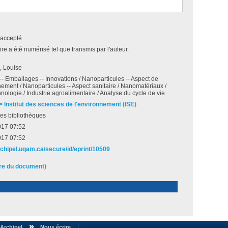
accepté
e a été numérisé tel que transmis par l'auteur.
, Louise
-- Emballages -- Innovations / Nanoparticules -- Aspect de
nement / Nanoparticules -- Aspect sanitaire / Nanomatériaux /
ologie / Industrie agroalimentaire / Analyse du cycle de vie
 > Institut des sciences de l'environnement (ISE)
es bibliothèques
017 07:52
017 07:52
archipel.uqam.ca/secure/id/eprint/10509
ire du document)
Archipel
Nous écrire