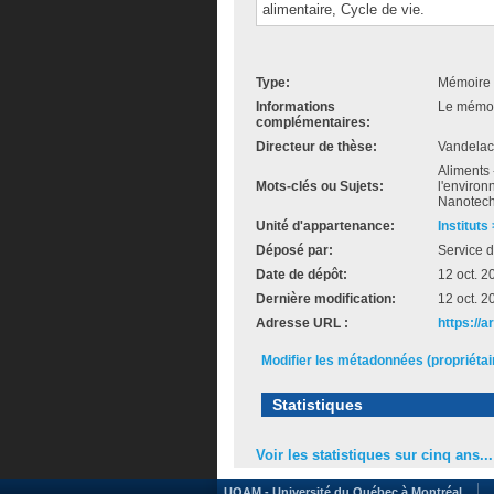
alimentaire, Cycle de vie.
Type:
Mémoire 
Informations
Le mémoir
complémentaires:
Directeur de thèse:
Vandelac
Aliments 
Mots-clés ou Sujets:
l'environ
Nanotechn
Unité d'appartenance:
Instituts
Déposé par:
Service d
Date de dépôt:
12 oct. 2
Dernière modification:
12 oct. 2
Adresse URL :
https://
Modifier les métadonnées (propriéta
Statistiques
Voir les statistiques sur cinq ans...
UQAM - Université du Québec à Montréal