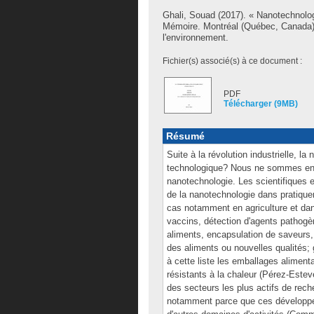
Ghali, Souad
(2017). « Nanotechnolog
Mémoire. Montréal (Québec, Canada),
l'environnement.
Fichier(s) associé(s) à ce document :
PDF
Télécharger (9MB)
Résumé
Suite à la révolution industrielle, la
technologique? Nous ne sommes enc
nanotechnologie. Les scientifiques et 
de la nanotechnologie dans pratique
cas notamment en agriculture et dans 
vaccins, détection d'agents pathogè
aliments, encapsulation de saveurs,
des aliments ou nouvelles qualités; 
à cette liste les emballages aliment
résistants à la chaleur (Pérez-Esteve
des secteurs les plus actifs de rec
notamment parce que ces développem