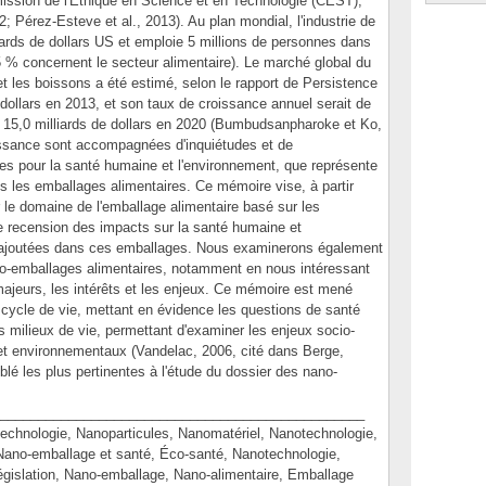
ission de l'Éthique en Science et en Technologie (CEST),
 Pérez-Esteve et al., 2013). Au plan mondial, l'industrie de
liards de dollars US et emploie 5 millions de personnes dans
5 % concernent le secteur alimentaire). Le marché global du
t les boissons a été estimé, selon le rapport de Persistence
dollars en 2013, et son taux de croissance annuel serait de
on 15,0 milliards de dollars en 2020 (Bumbudsanpharoke et Ko,
issance sont accompagnées d'inquiétudes et de
es pour la santé humaine et l'environnement, que représente
ns les emballages alimentaires. Ce mémoire vise, à partir
r le domaine de l'emballage alimentaire basé sur les
ne recension des impacts sur la santé humaine et
s ajoutées dans ces emballages. Nous examinerons également
no-emballages alimentaires, notamment en nous intéressant
majeurs, les intérêts et les enjeux. Ce mémoire est mené
cycle de vie, mettant en évidence les questions de santé
s milieux de vie, permettant d'examiner les enjeux socio-
 et environnementaux (Vandelac, 2006, cité dans Berge,
é les plus pertinentes à l'étude du dossier des nano-
________________________________________________
nologie, Nanoparticules, Nanomatériel, Nanotechnologie,
ano-emballage et santé, Éco-santé, Nanotechnologie,
gislation, Nano-emballage, Nano-alimentaire, Emballage