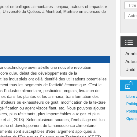
ie et emballages alimentaires : enjeux, acteurs et impacts »
 Université du Québec à Montréal, Maîtrise en sciences de
Anné
Auteu
 nanotechnologie ouvrirait-elle une nouvelle révolution
Unité
ore qu'au début des développements de la
les industriels ont déjà identifié des utilisations potentielles
ment tous les segments de l'activité économique. C'est le
l'industrie alimentaire, pesticides, engrais, livraison de
nes dans les plantes et les animaux; transformation des
Libre
 d'odeurs ou exhausteurs de goût; modification de la texture
Polit
gélification ou agent viscosifiant, etc. Nous pouvons ajouter
Polit
aires, plus résistants, plus imperméables aux gaz et plus
Open p
 et al., 2013). Selon plusieurs sources, l'emballage est l'un
herche et développement de la nanoscience alimentaire,
ents sont susceptibles d'être largement appliqués à