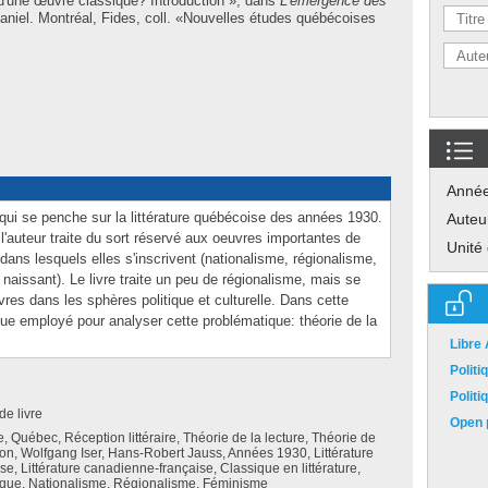
u'une œuvre classique? Introduction », dans
L'émergence des
aniel
. Montréal, Fides, coll. «Nouvelles études québécoises
Anné
 qui se penche sur la littérature québécoise des années 1930.
Auteu
l'auteur traite du sort réservé aux oeuvres importantes de
Unité
dans lesquels elles s'inscrivent (nationalisme, régionalisme,
 naissant). Le livre traite un peu de régionalisme, mais se
vres dans les sphères politique et culturelle. Dans cette
rique employé pour analyser cette problématique: théorie de la
Libre
Polit
Polit
de livre
Open p
re, Québec, Réception littéraire, Théorie de la lecture, Théorie de
ion, Wolfgang Iser, Hans-Robert Jauss, Années 1930, Littérature
e, Littérature canadienne-française, Classique en littérature,
tique, Nationalisme, Régionalisme, Féminisme