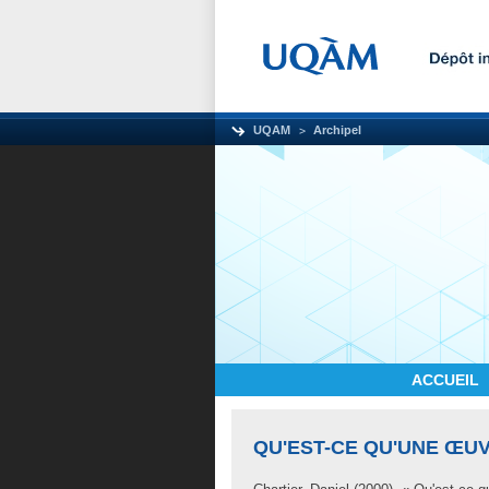
UQAM
Archipel
ACCUEIL
QU'EST-CE QU'UNE ŒU