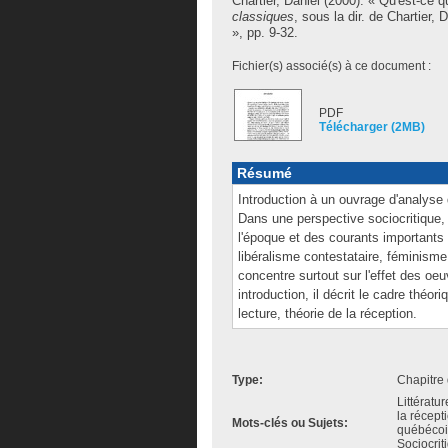
Chartier, Daniel
(2000). « Qu'est-ce q
classiques
, sous la dir. de
Chartier, D
», pp. 9-32.
Fichier(s) associé(s) à ce document :
PDF
Télécharger (2MB)
Résumé
Introduction à un ouvrage d'analyse
Dans une perspective sociocritique, 
l'époque et des courants importants 
libéralisme contestataire, féminisme
concentre surtout sur l'effet des oeu
introduction, il décrit le cadre théo
lecture, théorie de la réception.
Type:
Chapitre 
Littératu
la récept
Mots-clés ou Sujets:
québécois
Sociocri