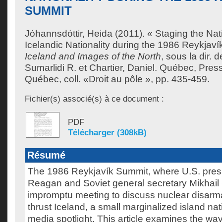
SUMMIT
Jóhannsdóttir, Heida
(2011). « Staging the Nat
Icelandic Nationality during the 1986 Reykjav
Iceland and Images of the North
, sous la dir. 
Sumarlidi R.
et
Chartier, Daniel
. Québec, Press
Québec, coll. «Droit au pôle », pp. 435-459.
Fichier(s) associé(s) à ce document :
PDF
Télécharger (308kB)
Résumé
The 1986 Reykjavík Summit, where U.S. pres
Reagan and Soviet general secretary Mikhail
impromptu meeting to discuss nuclear disar
thrust Iceland, a small marginalized island nat
media spotlight. This article examines the way