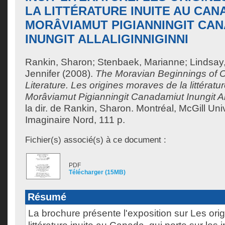
LA LITTÉRATURE INUITE AU CAN
MORÂVIAMUT PIGIANNINGIT CA
INUNGIT ALLALIGINNIGINNI
Rankin, Sharon
;
Stenbaek, Marianne
;
Lindsay,
Jennifer
(2008).
The Moravian Beginnings of C
Literature. Les origines moraves de la littérat
Morâviamut Pigianningit Canadamiut Inungit All
la dir. de
Rankin, Sharon
.
Montréal, McGill Univ
Imaginaire Nord, 111 p.
Fichier(s) associé(s) à ce document :
PDF
Télécharger (15MB)
Résumé
La brochure présente l'exposition sur Les ori