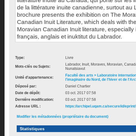
littérature inuite au Canada, qui porte sur le
de la littérature inuite canadienne, surtout au
brochure presents the exhibition on The Mora
Canadian Inuit Literature, which deals with the
Moravian Canadian Inuit literature, especially
français, anglais et inuktitut du Labrador.
Type:
Livre
Labrador, Inuit, Moraves, Moravian, Canada, 
Mots-clés ou Sujets:
Nunatsiavut
Faculté des arts > Laboratoire internatio
Unité d'appartenance:
l'imaginaire du Nord, de l'hiver et de l'Ar
Déposé par:
Daniel Chartier
Date de dépôt:
03 oct. 2017 07:58
Dernière modification:
03 oct. 2017 07:58
Adresse URL :
https://archipel.uqam.ca/secure/id/eprint
Modifier les métadonnées (propriétaire du document)
Statistiques