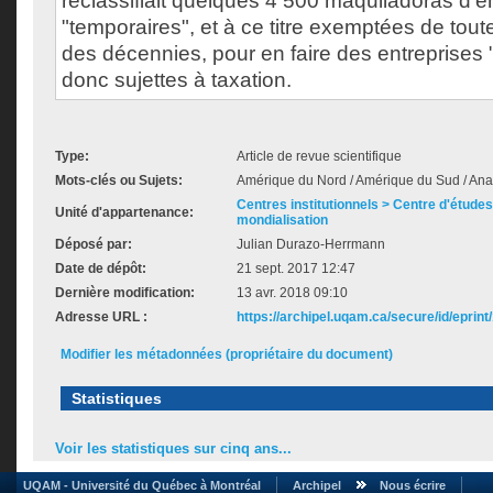
reclassifiait quelques 4 500 maquiladoras d’en
"temporaires", et à ce titre exemptées de tout
des décennies, pour en faire des entreprises
donc sujettes à taxation.
Type:
Article de revue scientifique
Mots-clés ou Sujets:
Amérique du Nord / Amérique du Sud / An
Centres institutionnels > Centre d'études s
Unité d'appartenance:
mondialisation
Déposé par:
Julian Durazo-Herrmann
Date de dépôt:
21 sept. 2017 12:47
Dernière modification:
13 avr. 2018 09:10
Adresse URL :
https://archipel.uqam.ca/secure/id/eprint
Modifier les métadonnées (propriétaire du document)
Statistiques
Voir les statistiques sur cinq ans...
UQAM - Université du Québec à Montréal
Archipel
Nous écrire