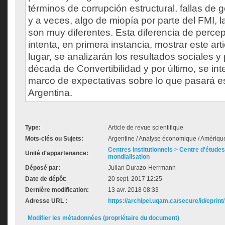
términos de corrupción estructural, fallas de 
y a veces, algo de miopía por parte del FMI, l
son muy diferentes. Esta diferencia de perce
intenta, en primera instancia, mostrar este ar
lugar, se analizarán los resultados sociales y 
década de Convertibilidad y por último, se in
marco de expectativas sobre lo que pasará e
Argentina.
Type:
Article de revue scientifique
Mots-clés ou Sujets:
Argentine / Analyse économique / Amériqu
Centres institutionnels > Centre d'études s
Unité d'appartenance:
mondialisation
Déposé par:
Julian Durazo-Herrmann
Date de dépôt:
20 sept. 2017 12:25
Dernière modification:
13 avr. 2018 08:33
Adresse URL :
https://archipel.uqam.ca/secure/id/eprint
Modifier les métadonnées (propriétaire du document)