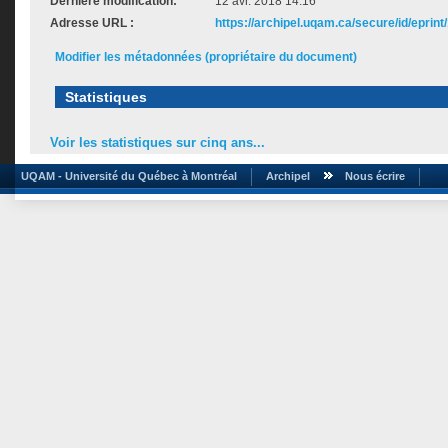
Dernière modification:
12 avr. 2018 14:16
Adresse URL :
https://archipel.uqam.ca/secure/id/eprint
Modifier les métadonnées (propriétaire du document)
Statistiques
Voir les statistiques sur cinq ans...
UQAM - Université du Québec à Montréal
Archipel
Nous écrire