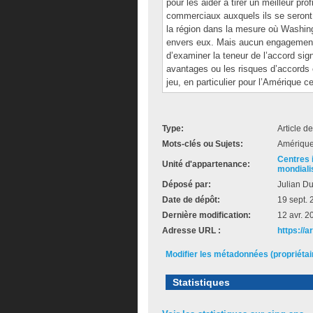
pour les aider à tirer un meilleur p
commerciaux auxquels ils se seront 
la région dans la mesure où Washing
envers eux. Mais aucun engagement 
d’examiner la teneur de l’accord sign
avantages ou les risques d’accords
jeu, en particulier pour l’Amérique ce
Type:
Article d
Mots-clés ou Sujets:
Amérique
Centres i
Unité d'appartenance:
mondiali
Déposé par:
Julian D
Date de dépôt:
19 sept.
Dernière modification:
12 avr. 2
Adresse URL :
https://
Modifier les métadonnées (propriéta
Statistiques