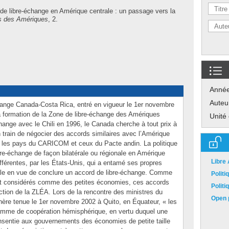
de libre-échange en Amérique centrale : un passage vers la
s des Amériques
, 2.
Anné
Auteu
change Canada-Costa Rica, entré en vigueur le 1er novembre
a formation de la Zone de libre-échange des Amériques
Unité
hange avec le Chili en 1996, le Canada cherche à tout prix à
en train de négocier des accords similaires avec l’Amérique
, les pays du CARICOM et ceux du Pacte andin. La politique
bre-échange de façon bilatérale ou régionale en Amérique
Libre
ifférentes, par les États-Unis, qui a entamé ses propres
ale en vue de conclure un accord de libre-échange. Comme
Polit
nt considérés comme des petites économies, ces accords
Polit
ction de la ZLÉA. Lors de la rencontre des ministres du
Open p
ère tenue le 1er novembre 2002 à Quito, en Équateur, « les
amme de coopération hémisphérique, en vertu duquel une
onsentie aux gouvernements des économies de petite taille