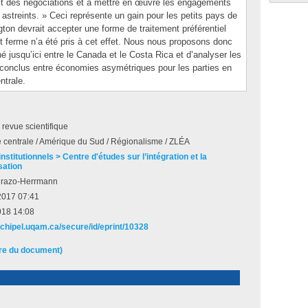
rofit des négociations et à mettre en œuvre les engagements
astreints. » Ceci représente un gain pour les petits pays de
ton devrait accepter une forme de traitement préférentiel
ferme n’a été pris à cet effet. Nous nous proposons donc
é jusqu’ici entre le Canada et le Costa Rica et d’analyser les
 conclus entre économies asymétriques pour les parties en
ntrale.
e revue scientifique
 centrale / Amérique du Sud / Régionalisme / ZLÉA
nstitutionnels > Centre d'études sur l’intégration et la
sation
urazo-Herrmann
 2017 07:41
018 14:08
archipel.uqam.ca/secure/id/eprint/10328
ire du document)