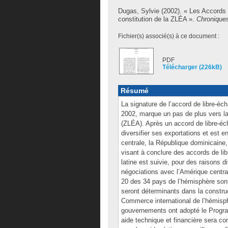
Dugas, Sylvie
(2002). « Les Accords 
constitution de la ZLÉA ».
Chronique
Fichier(s) associé(s) à ce document :
PDF
Télécharger (226kB)
Résumé
La signature de l’accord de libre-é
2002, marque un pas de plus vers l
(ZLÉA). Après un accord de libre-éc
diversifier ses exportations et est 
centrale, la République dominicaine
visant à conclure des accords de li
latine est suivie, pour des raisons d
négociations avec l’Amérique centr
20 des 34 pays de l’hémisphère so
seront déterminants dans la constru
Commerce international de l’hémisph
gouvernements ont adopté le Progr
aide technique et financière sera c