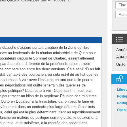
près Quito ».
Chroniques des Amériques
, 2.
 ébauche d’accord portant création de la Zone de libre-
Anné
ée au lendemain de la réunion ministérielle de Quito pour
Auteu
 négociateurs depuis le Sommet de Québec, essentiellement
as à ce point différente de la précédente qu’on puisse
Unité
une comparaison entre les deux versions. Cela est-il dû au fait
état véritable des pourparlers ou cela est-il dû au fait que les
and chose à voir avec l’ébauche en tant que telle pour le
 négociations ont quitté le terrain des querelles de
Libre
lus politique? Cela reste à voir. Cependant, il n’est pas
e pour tracer un bilan de la septième Réunion des ministres
Polit
ito en Équateur à la fin octobre, car on peut le faire en
Polit
’événement dans un contexte plus large déterminé par trois
Open p
r, celui qui est le plus déterminant, tient au repositionnement
Blanche en matière de politique commerciale, le deuxième, à
 que telle, et le troisième, à la montée des oppositions