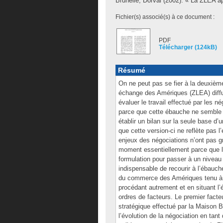
Brunelle, Dorval
(2002). « La ZLEA a
Fichier(s) associé(s) à ce document :
PDF
Télécharger (124kB)
Résumé
On ne peut pas se fier à la deuxième
échange des Amériques (ZLEA) diffus
évaluer le travail effectué par les
parce que cette ébauche ne semble p
établir un bilan sur la seule base d’
que cette version-ci ne reflète pas l’
enjeux des négociations n’ont pas gr
moment essentiellement parce que les
formulation pour passer à un niveau p
indispensable de recourir à l’ébauch
du commerce des Amériques tenu à Qu
procédant autrement et en situant l
ordres de facteurs. Le premier facteu
stratégique effectué par la Maison 
l’évolution de la négociation en tant