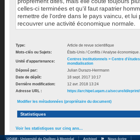
proprement dites, mais elle coûte toujours plu
celles-ci terminées et qu’il faut rapatrier homm
remettre de l’ordre dans le pays vaincu, et lui
recouvrer une activité économique normale.
Type:
Article de revue scientifique
Mots-clés ou Sujets:
États-Unis / Conflits / Analyse économique
Centres institutionnels > Centre d'études s
Unité d'appartenance:
mondialisation
Déposé par:
Julian Durazo-Herrmann
Date de dépôt:
18 sept. 2017 10:17
Dernière modification:
12 avr. 2018 13:24
Adresse URL :
https://archipel.uqam.ca/secure/id/eprint
Modifier les métadonnées (propriétaire du document)
Statistiques
Voir les statistiques sur cinq ans...
UQAM - Université du Québec à Montréal
Archipel
Nous écrire