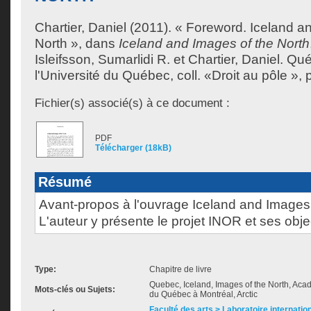
Chartier, Daniel
(2011). « Foreword. Iceland a
North », dans
Iceland and Images of the North
Isleifsson, Sumarlidi R.
et
Chartier, Daniel
. Qu
l'Université du Québec, coll. «Droit au pôle », 
Fichier(s) associé(s) à ce document :
PDF
Télécharger (18kB)
Résumé
Avant-propos à l'ouvrage Iceland and Images 
L'auteur y présente le projet INOR et ses objec
Type:
Chapitre de livre
Quebec, Iceland, Images of the North, Acad
Mots-clés ou Sujets:
du Québec à Montréal, Arctic
Faculté des arts > Laboratoire internatio