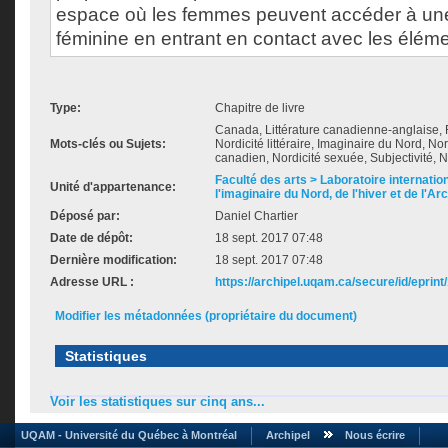
espace où les femmes peuvent accéder à une 
féminine en entrant en contact avec les éléme
Type:
Chapitre de livre
Canada, Littérature canadienne-anglaise, 
Mots-clés ou Sujets:
Nordicité littéraire, Imaginaire du Nord, 
canadien, Nordicité sexuée, Subjectivité, 
Faculté des arts > Laboratoire internatio
Unité d'appartenance:
l'imaginaire du Nord, de l'hiver et de l'Ar
Déposé par:
Daniel Chartier
Date de dépôt:
18 sept. 2017 07:48
Dernière modification:
18 sept. 2017 07:48
Adresse URL :
https://archipel.uqam.ca/secure/id/eprint
Modifier les métadonnées (propriétaire du document)
Statistiques
Voir les statistiques sur cinq ans...
UQAM - Université du Québec à Montréal
Archipel
Nous écrire