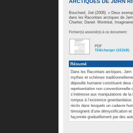
ARCTIQUES DE JØRN RI
Bouchard, Joë
(2008). « Deux exempl
dans les Racontars arctiques de Jørn
Chartier, Daniel
. Montréal, Imaginaire
Fichier(s) associé(s) à ce document :
PDF
Télécharger (162kB)
Résumé
Dans les Racontars arctiques, Jørn R
mythes et schèmes traditionnellement 
dépouille humaine constituent deux 
représentation non conventionnelle d
s’intéresse aux manipulations de la 
rompus à l’existence groenlandaise.
récits dans lesquels un cadavre hu
témoignent d’une démystification et d
façonnée graduellement par des auteu