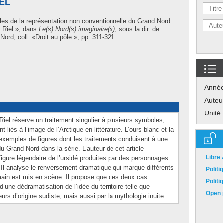
EL
es de la représentation non conventionnelle du Grand Nord
 Riel », dans
Le(s) Nord(s) imaginaire(s)
, sous la dir. de
|Nord, coll. «Droit au pôle », pp. 311-321.
Anné
Auteu
Unité
iel réserve un traitement singulier à plusieurs symboles,
liés à l’image de l’Arctique en littérature. L’ours blanc et la
exemples de figures dont les traitements conduisent à une
u Grand Nord dans la série. L’auteur de cet article
Libre
figure légendaire de l’ursidé produites par des personnages
 Il analyse le renversement dramatique qui marque différents
Polit
main est mis en scène. Il propose que ces deux cas
Polit
’une dédramatisation de l’idée du territoire telle que
Open p
rs d’origine sudiste, mais aussi par la mythologie inuite.