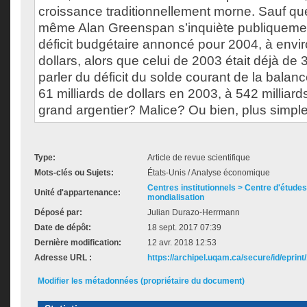
croissance traditionnellement morne. Sauf que
même Alan Greenspan s’inquiète publiquemen
déficit budgétaire annoncé pour 2004, à envir
dollars, alors que celui de 2003 était déjà de 
parler du déficit du solde courant de la balan
61 milliards de dollars en 2003, à 542 milliar
grand argentier? Malice? Ou bien, plus simp
Type:
Article de revue scientifique
Mots-clés ou Sujets:
États-Unis / Analyse économique
Centres institutionnels > Centre d'études s
Unité d'appartenance:
mondialisation
Déposé par:
Julian Durazo-Herrmann
Date de dépôt:
18 sept. 2017 07:39
Dernière modification:
12 avr. 2018 12:53
Adresse URL :
https://archipel.uqam.ca/secure/id/eprint
Modifier les métadonnées (propriétaire du document)