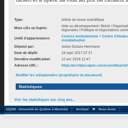
Type:
Article de revue scientifique
Aide au développement / Brésil / Organisati
Mots-clés ou Sujets:
régionales / Politique et négociations com
Centres institutionnels > Centre d'études s
Unité d'appartenance:
mondialisation
Déposé par:
Julian Durazo-Herrmann
Date de dépôt:
18 sept. 2017 07:37
Dernière modification:
12 avr. 2018 12:47
Adresse URL :
https://archipel.uqam.ca/secure/id/eprint
Modifier les métadonnées (propriétaire du document)
Statistiques
Voir les statistiques sur cinq ans...
UQAM - Université du Québec à Montréal
Archipel
Nous écrire