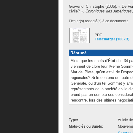
Gravend, Christophe
(2005). « De For
civile? ».
Chroniques des Amériques
Fichier(s) associé(s) à ce document :
PDF
Télécharger (100kB)
Résumé
Alors que les chefs d’État des 34 
viennent de clore leur IVème Somme
Mar del Plata, qu’en est-il de l’esp
régionales? Si le contenu de toute 
Générale, ou d’un tel Sommet y arrive
représentants de la société civile d
prend pas en compte ses considérati
rencontre, lors des ultimes négociat
Type:
Article d
Mots-clés ou Sujets:
Mouvemen