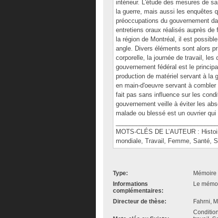
intérieur. L'étude des mesures de sa
la guerre, mais aussi les enquêtes 
préoccupations du gouvernement dan
entretiens oraux réalisés auprès de
la région de Montréal, il est possibl
angle. Divers éléments sont alors pr
corporelle, la journée de travail, les
gouvernement fédéral est le principal
production de matériel servant à la
en main-d'oeuvre servant à combler
fait pas sans influence sur les condi
gouvernement veille à éviter les abs
malade ou blessé est un ouvrier qui 
______________________________
MOTS-CLÉS DE L’AUTEUR : Histoire
mondiale, Travail, Femme, Santé, S
Type:
Mémoire 
Informations
Le mémoir
complémentaires:
Directeur de thèse:
Fahrni, 
Condition