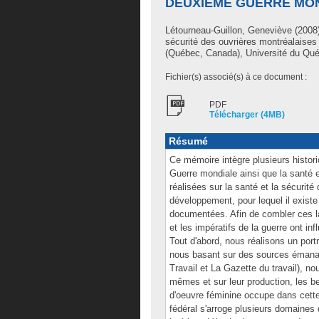
DEUXIÈME GUERRE MO
Létourneau-Guillon, Geneviève
(2008)
sécurité des ouvrières montréalaise
(Québec, Canada), Université du Québ
Fichier(s) associé(s) à ce document :
PDF
Télécharger (4MB)
Résumé
Ce mémoire intègre plusieurs histor
Guerre mondiale ainsi que la santé 
réalisées sur la santé et la sécurité 
développement, pour lequel il existe
documentées. Afin de combler ces 
et les impératifs de la guerre ont in
Tout d'abord, nous réalisons un port
nous basant sur des sources émanant
Travail et La Gazette du travail), n
mêmes et sur leur production, les b
d'oeuvre féminine occupe dans cette
fédéral s'arroge plusieurs domaines 