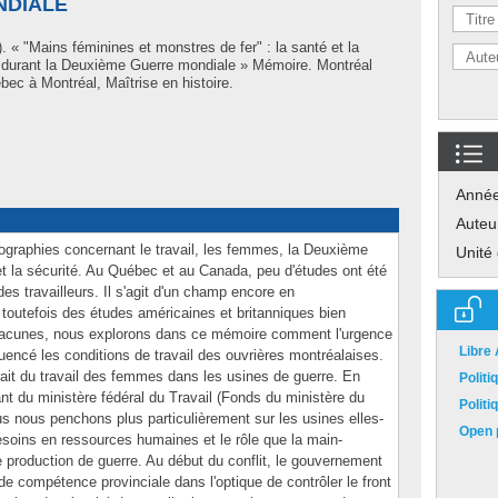
NDIALE
. « "Mains féminines et monstres de fer" : la santé et la
s durant la Deuxième Guerre mondiale » Mémoire. Montréal
ec à Montréal, Maîtrise en histoire.
Anné
Auteu
iographies concernant le travail, les femmes, la Deuxième
Unité
et la sécurité. Au Québec et au Canada, peu d'études ont été
des travailleurs. Il s'agit d'un champ encore en
 toutefois des études américaines et britanniques bien
lacunes, nous explorons dans ce mémoire comment l'urgence
Libre
fluencé les conditions de travail des ouvrières montréalaises.
rait du travail des femmes dans les usines de guerre. En
Polit
 du ministère fédéral du Travail (Fonds du ministère du
Polit
ous nous penchons plus particulièrement sur les usines elles-
Open p
esoins en ressources humaines et le rôle que la main-
 production de guerre. Au début du conflit, le gouvernement
de compétence provinciale dans l'optique de contrôler le front