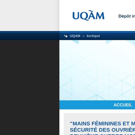
UQAM
Archipel
ACCUEIL
"MAINS FÉMININES ET 
SÉCURITÉ DES OUVRIÈ