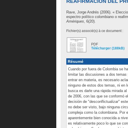
REAFIRMACIÓN DEL PR
Rave, Jorge Andrés
(2006). « Eleccio
espectro político colombiano o reafir
Amériques
, 6(20).
Fichier(s) associé(s) à ce document :
PDF
Télécharger (188kB)
Résumé
Cuando por fuera de Colombia se ha
limitar las discusiones a dos temas 
entrar en materia, es necesario acl
ninguno de estos dos temas, ni en l
busca es darle una rápida mirada a
de 2006, con las que se conformó el
decisión de "desconflictualizar" este
no debe ser visto, bajo ninguna circ
compleja como la colombiana. Por el
aparentemente bien conocida a nivel
es relativamente poco lo que se cono