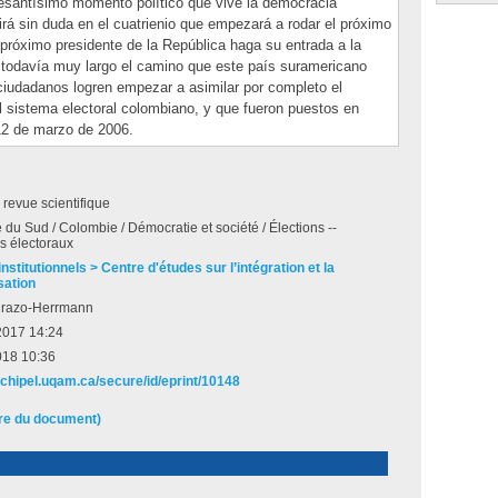
esantísimo momento político que vive la democracia
irá sin duda en el cuatrienio que empezará a rodar el próximo
 próximo presidente de la República haga su entrada a la
 todavía muy largo el camino que este país suramericano
 ciudadanos logren empezar a asimilar por completo el
 sistema electoral colombiano, y que fueron puestos en
12 de marzo de 2006.
e revue scientifique
du Sud / Colombie / Démocratie et société / Élections --
s électoraux
nstitutionnels > Centre d'études sur l’intégration et la
sation
urazo-Herrmann
 2017 14:24
018 10:36
archipel.uqam.ca/secure/id/eprint/10148
ire du document)