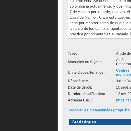
colombianas. Se desconoce el inter
colombiana actualmente, y que influ
7 de Agosto por la tarde, una vez el
Casa de Nariño . Claro está que, es
tiene por recorrer antes de que sus
alcance de los cambios aportados al
práctica por primera vez el pasado 
Type:
Article d
Amérique 
Mots-clés ou Sujets:
Processu
Centres i
Unité d'appartenance:
mondiali
Déposé par:
Julian D
Date de dépôt:
15 sept.
Dernière modification:
12 avr. 2
Adresse URL :
https://
Modifier les métadonnées (propriéta
Statistiques