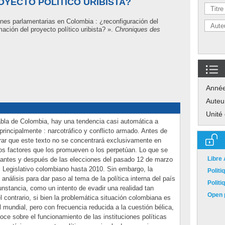
OYECTO POLÍTICO URIBISTA?
nes parlamentarias en Colombia : ¿reconfiguración del
mación del proyecto político uribista? ».
Chroniques des
Anné
Auteu
Unité
bla de Colombia, hay una tendencia casi automática a
principalmente : narcotráfico y conflicto armado. Antes de
arar que este texto no se concentrará exclusivamente en
os factores que los promueven o los perpetúan. Lo que se
Libre
l antes y después de las elecciones del pasado 12 de marzo
 Legislativo colombiano hasta 2010. Sin embargo, la
Polit
 análisis para dar paso al tema de la política interna del país
Polit
unstancia, como un intento de evadir una realidad tan
Open p
 contrario, si bien la problemática situación colombiana es
 mundial, pero con frecuencia reducida a la cuestión bélica,
ce sobre el funcionamiento de las instituciones políticas