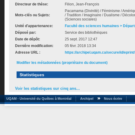
Directeur de thèse:
Filion, Jean-François
Pacamama (Divinité) / Féminisme / Amériqu
Mots-clés ou Sujets:
/ Tradition / Imaginaire / Dualisme / Décolo
(Sciences sociales)
Unité d'appartenance:
Faculté des sciences humaines > Départ
Déposé par:
Service des bibliothèques
Date de dépôt:
25 sept. 2017 12:47
Dernière modification:
05 févr. 2018 13:34
Adresse URL :
https://archipel.uqam.ca/secure/id/eprint
Modifier les métadonnées (propriétaire du document)
Statistiques
Voir les statistiques sur cinq ans...
UQAM - Université du Québec à Montréal
Archipel
Nous écrire