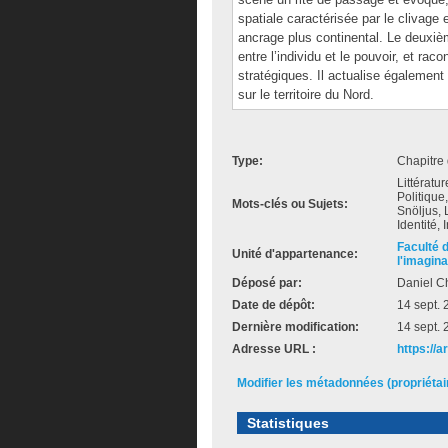
spatiale caractérisée par le clivage e
ancrage plus continental. Le deuxiè
entre l’individu et le pouvoir, et ra
stratégiques. Il actualise également
sur le territoire du Nord.
Type:
Chapitre 
Littératu
Politique
Mots-clés ou Sujets:
Snöljus, 
Identité, 
Faculté 
Unité d'appartenance:
l'imagina
Déposé par:
Daniel Ch
Date de dépôt:
14 sept.
Dernière modification:
14 sept.
Adresse URL :
https://
Modifier les métadonnées (propriéta
Statistiques