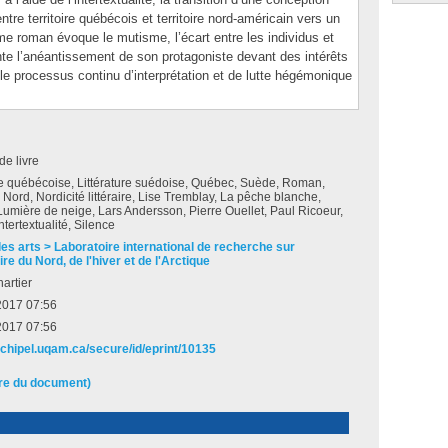
ntre territoire québécois et territoire nord-américain vers un
me roman évoque le mutisme, l’écart entre les individus et
conte l’anéantissement de son protagoniste devant des intérêts
 le processus continu d’interprétation et de lutte hégémonique
de livre
re québécoise, Littérature suédoise, Québec, Suède, Roman,
, Nord, Nordicité littéraire, Lise Tremblay, La pêche blanche,
Lumière de neige, Lars Andersson, Pierre Ouellet, Paul Ricoeur,
Intertextualité, Silence
des arts > Laboratoire international de recherche sur
ire du Nord, de l'hiver et de l'Arctique
artier
 2017 07:56
 2017 07:56
archipel.uqam.ca/secure/id/eprint/10135
ire du document)