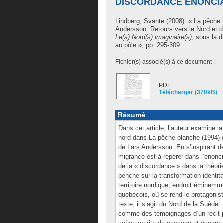
DISCORDANCE ÉNONCIAT
Lindberg, Svante
(2008). « La pêche 
Andersson. Retours vers le Nord et di
Le(s) Nord(s) imaginaire(s)
, sous la d
au pôle », pp. 295-309.
Fichier(s) associé(s) à ce document :
PDF
Télécharger (370kB)
Résumé
Dans cet article, l’auteur examine l
nord dans La pêche blanche (1994) d
de Lars Andersson. En s’inspirant de
migrance est à repérer dans l’énonc
de la « discordance » dans la théorie
penche sur la transformation identit
territoire nordique, endroit éminemm
québécois, où se rend le protagonis
texte, il s’agit du Nord de la Suède.
comme des témoignages d’un récit pe
scène un rite de passage et évoque, à