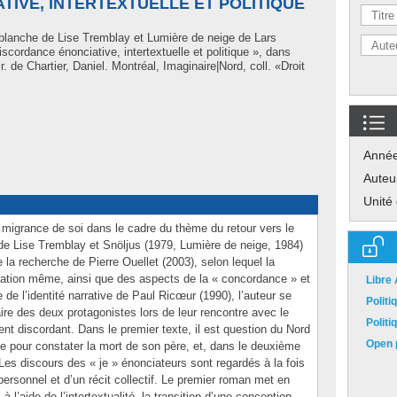
IVE, INTERTEXTUELLE ET POLITIQUE
blanche de Lise Tremblay et Lumière de neige de Lars
scordance énonciative, intertextuelle et politique », dans
ir. de
Chartier, Daniel
. Montréal, Imaginaire|Nord, coll. «Droit
Anné
Auteu
Unité
a migrance de soi dans le cadre du thème du retour vers le
e Lise Tremblay et Snöljus (1979, Lumière de neige, 1984)
 la recherche de Pierre Ouellet (2003), selon lequel la
iation même, ainsi que des aspects de la « concordance » et
Libre
 de l’identité narrative de Paul Ricœur (1990), l’auteur se
Polit
aire des deux protagonistes lors de leur rencontre avec le
Polit
ent discordant. Dans le premier texte, il est question du Nord
Open p
te pour constater la mort de son père, et, dans le deuxième
 Les discours des « je » énonciateurs sont regardés à la fois
rsonnel et d’un récit collectif. Le premier roman met en
 l’aide de l’intertextualité, la transition d’une conception