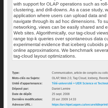
with support for OLAP operations such as roll-
clustering, and drill-downs. As a case study,
application where users can upload data and
navigate through its ad hoc dimensions. To su
networking, views can be easily shared and 
Web sites. Algorithmically, our tag-cloud vie
range top-k queries over spontaneous data 
experimental evidence that iceberg cuboids 
online approximations. We benchmark several
tag-cloud layout optimizations.
Type:
Communication, article de congrès ou col
Mots-clés ou Sujets:
OLAP, Web 2.0, Tag Cloud, Iceberg, Reord
Unité d'appartenance:
Télé-université > UER Science et Techno
Déposé par:
Daniel Lemire
Date de dépôt:
25 sept. 2008
Dernière modification:
20 avr. 2009 14:33
Adresse URL :
https://archipel.uqam.ca/secure/id/eprint