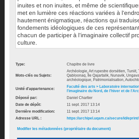
inuites et non inuites, et même de scientifique
met en lumière ces réactions variées à l’endro
hautement énigmatique, réactions qui traduise
fondements idéologiques de ces représentant
chacun de participer à l’imaginaire collectif 
culture.
Type:
Chapitre de livre
Archéologie, Art rupestre dorsétien, Tuniit, T
Mots-clés ou Sujets:
Qabloonaq, Île Qajartalik, Nunavik, Ungav
archéologique, Patrimonialisation, Autoch
Faculté des arts > Laboratoire internatio
Unité d'appartenance:
l'imaginaire du Nord, de l'hiver et de l'Ar
Déposé par:
Daniel Chartier
Date de dépôt:
11 sept. 2017 13:14
Dernière modification:
11 sept. 2017 13:14
Adresse URL :
https://archipel.uqam.ca/secure/id/eprint
Modifier les métadonnées (propriétaire du document)