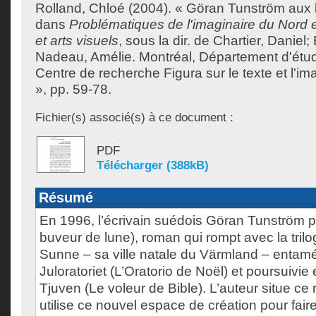
Rolland, Chloé
(2004). « Göran Tunström aux li
dans
Problématiques de l'imaginaire du Nord e
et arts visuels
, sous la dir. de
Chartier, Daniel
;
Nadeau, Amélie
. Montréal, Département d'étude
Centre de recherche Figura sur le texte et l'ima
», pp. 59-78.
Fichier(s) associé(s) à ce document :
PDF
Télécharger (388kB)
Résumé
En 1996, l’écrivain suédois Göran Tunström 
buveur de lune), roman qui rompt avec la tril
Sunne – sa ville natale du Värmland – enta
Juloratoriet (L’Oratorio de Noël) et poursuivi
Tjuven (Le voleur de Bible). L’auteur situe ce r
utilise ce nouvel espace de création pour faire 