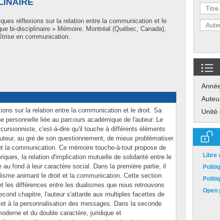
LINAIRE
ques réflexions sur la relation entre la communication et le
que bi-disciplinaire » Mémoire. Montréal (Québec, Canada),
îtrise en communication.
Anné
Auteu
ns sur la relation entre la communication et le droit. Sa
Unité
e personnelle liée au parcours académique de l'auteur. Le
ursionniste, c'est-à-dire qu'il touche à différents éléments
'auteur, au gré de son questionnement, de mieux problématiser
t et la communication. Ce mémoire touche-à-tout propose de
Libre
iques, la relation d'implication mutuelle de solidarité entre le
e au fond à leur caractère social. Dans la première partie, il
Polit
lisme animant le droit et la communication. Cette section
Polit
et les différences entre les dualismes que nous retrouvons
Open p
ond chapitre, l'auteur s'attarde aux multiples facettes de
et et à la personnalisation des messages. Dans la seconde
 moderne et du double caractère, juridique et