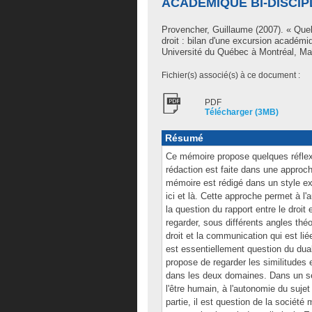
ACADÉMIQUE BI-DISCIP
Provencher, Guillaume
(2007). « Quel
droit : bilan d'une excursion académi
Université du Québec à Montréal, Ma
Fichier(s) associé(s) à ce document :
PDF
Télécharger (3MB)
Résumé
Ce mémoire propose quelques réflexio
rédaction est faite dans une approch
mémoire est rédigé dans un style exc
ici et là. Cette approche permet à l
la question du rapport entre le droi
regarder, sous différents angles théor
droit et la communication qui est lié
est essentiellement question du dua
propose de regarder les similitudes 
dans les deux domaines. Dans un sec
l'être humain, à l'autonomie du suj
partie, il est question de la société