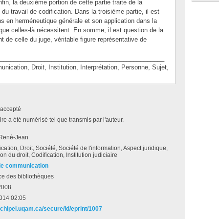
fin, la deuxième portion de cette partie traite de la
 du travail de codification. Dans la troisième partie, il est
ons en herméneutique générale et son application dans la
que celles-là nécessitent. En somme, il est question de la
t de celle du juge, véritable figure représentative de
________________________________________________
ion, Droit, Institution, Interprétation, Personne, Sujet,
accepté
e a été numérisé tel que transmis par l'auteur.
 René-Jean
tion, Droit, Société, Société de l'information, Aspect juridique,
on du droit, Codification, Institution judiciaire
de communication
ce des bibliothèques
 2008
2014 02:05
rchipel.uqam.ca/secure/id/eprint/1007