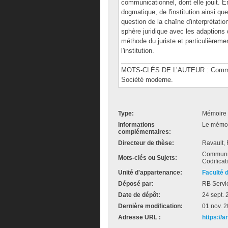
communicationnel, dont elle jouit. En
dogmatique, de l'institution ainsi que
question de la chaîne d'interprétati
sphère juridique avec les adaptions 
méthode du juriste et particulièremen
l'institution.
______________________________
MOTS-CLÉS DE L’AUTEUR : Communicat
Société moderne.
Type:
Mémoire 
Informations
Le mémoir
complémentaires:
Directeur de thèse:
Ravault,
Communica
Mots-clés ou Sujets:
Codificati
Unité d'appartenance:
Faculté 
Déposé par:
RB Servi
Date de dépôt:
24 sept.
Dernière modification:
01 nov. 
Adresse URL :
https://a