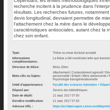
Cependant, les limites méthodologiques inhér
recherche incitent à la prudence dans l'interp
résultats. Les recherches futures, notamment c
devis longitudinal, devraient permettre de mie
l'attachement chez la mère dans le dévelop
caractéristiques antisociales, autant chez la
chez son enfant.
Type:
Thèse ou essai doctoral accepté
Informations
La thèse a été numérisée telle que transmis
complémentaires:
Directeur de thèse:
Moss, Ellen
Attachement / Comportement agressif / Dé
Mots-clés ou Sujets:
personnalité / Enfant / Mère adolescente / P
Psychologie transgénérationnelle
Unité d'appartenance:
Faculté des sciences humaines > Dépar
Déposé par:
Service des bibliothèques
Date de dépôt:
21 sept. 2017 07:50
Dernière modification:
21 sept. 2017 07:50
Adresse URL :
https://archipel.uqam.ca/secure/id/eprint