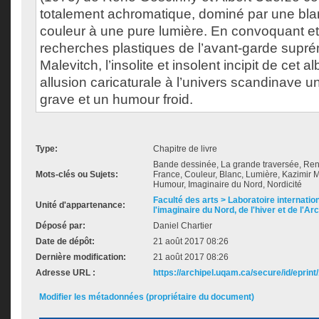
totalement achromatique, dominé par une blan
couleur à une pure lumière. En convoquant et
recherches plastiques de l’avant-garde supré
Malevitch, l’insolite et insolent incipit de cet
allusion caricaturale à l’univers scandinave 
grave et un humour froid.
Type:
Chapitre de livre
Bande dessinée, La grande traversée, Ren
Mots-clés ou Sujets:
France, Couleur, Blanc, Lumière, Kazimir M
Humour, Imaginaire du Nord, Nordicité
Faculté des arts > Laboratoire internatio
Unité d'appartenance:
l'imaginaire du Nord, de l'hiver et de l'Ar
Déposé par:
Daniel Chartier
Date de dépôt:
21 août 2017 08:26
Dernière modification:
21 août 2017 08:26
Adresse URL :
https://archipel.uqam.ca/secure/id/eprint
Modifier les métadonnées (propriétaire du document)