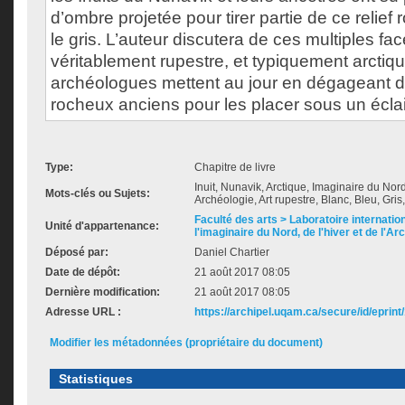
d’ombre projetée pour tirer partie de ce relie
le gris. L’auteur discutera de ces multiples fac
véritablement rupestre, et typiquement arctiqu
archéologues mettent au jour en dégageant d
rocheux anciens pour les placer sous un écl
Type:
Chapitre de livre
Inuit, Nunavik, Arctique, Imaginaire du Nor
Mots-clés ou Sujets:
Archéologie, Art rupestre, Blanc, Bleu, Gr
Faculté des arts > Laboratoire internatio
Unité d'appartenance:
l'imaginaire du Nord, de l'hiver et de l'Ar
Déposé par:
Daniel Chartier
Date de dépôt:
21 août 2017 08:05
Dernière modification:
21 août 2017 08:05
Adresse URL :
https://archipel.uqam.ca/secure/id/eprint
Modifier les métadonnées (propriétaire du document)
Statistiques