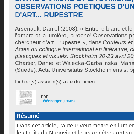
OBSERVATIONS POÉTIQUES D'U
D'ART... RUPESTRE
Arsenault, Daniel
(2008). « Entre le blanc et le b
l'ombre et la lumière, la roche! Observations p
chercheur d'art... rupestre », dans
Couleurs et
Actes du colloque international en littérature, 
plastiques et visuels. Stockholm 20-23 avril 2
Chartier, Daniel
et
Walecka-Garbalinska, Mari
(Suède), Acta Universitatis Stockholmiensis, p
Fichier(s) associé(s) à ce document :
PDF
Télécharger (19MB)
Résumé
Dans cet article, l’auteur veut mettre en lumi
les Inuits du Nunavik et leurs ancêtres ont su p