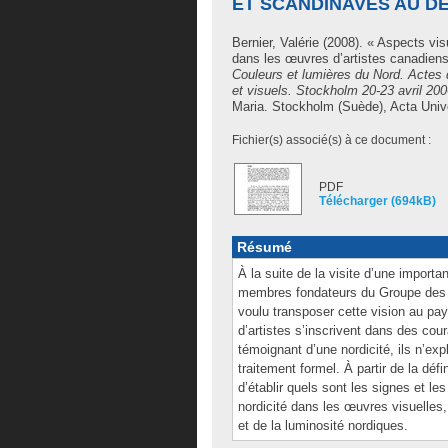
ET SCANDINAVES AU DÉ
Bernier, Valérie
(2008). « Aspects visu
dans les œuvres d’artistes canadiens
Couleurs et lumières du Nord. Actes du
et visuels. Stockholm 20-23 avril 20
Maria
. Stockholm (Suède), Acta Unive
Fichier(s) associé(s) à ce document :
PDF
Télécharger (694kB)
Résumé
À la suite de la visite d’une import
membres fondateurs du Groupe des Se
voulu transposer cette vision au p
d’artistes s’inscrivent dans des coura
témoignant d’une nordicité, ils n’e
traitement formel. À partir de la dé
d’établir quels sont les signes et 
nordicité dans les œuvres visuelles,
et de la luminosité nordiques.