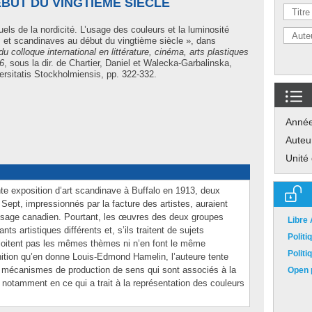
BUT DU VINGTIÈME SIÈCLE
els de la nordicité. L’usage des couleurs et la luminosité
 et scandinaves au début du vingtième siècle », dans
 colloque international en littérature, cinéma, arts plastiques
06
, sous la dir. de
Chartier, Daniel
et
Walecka-Garbalinska,
rsitatis Stockholmiensis, pp. 322-332.
Anné
Auteu
Unité
ante exposition d’art scandinave à Buffalo en 1913, deux
pt, impressionnés par la facture des artistes, auraient
aysage canadien. Pourtant, les œuvres des deux groupes
Libre
nts artistiques différents et, s’ils traitent de sujets
Polit
xploitent pas les mêmes thèmes ni n’en font le même
Polit
finition qu’en donne Louis-Edmond Hamelin, l’auteure tente
les mécanismes de production de sens qui sont associés à la
Open p
 notamment en ce qui a trait à la représentation des couleurs