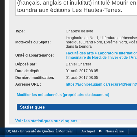
(français, anglais et inuktitut) intitulé Mourir e
toundra aux éditions Les Hautes-Terres.
Type:
Chapitre de livre
Imaginaire du Nord, Littérature québécois
Mots-clés ou Sujets:
nordique, Grand Nord, Extrême Nord, Poési
dans la toundra
Faculté des arts > Laboratoire internatio
Unité d'appartenance:
l'imaginaire du Nord, de l'hiver et de l'Ar
Déposé par:
Daniel Chartier
Date de dépôt:
01 août 2017 08:05
Dernière modification:
01 août 2017 08:05
Adresse URL :
https://archipel.uqam.ca/secure/id/eprint
Modifier les métadonnées (propriétaire du document)
Statistiques
Voir les statistiques sur cinq ans...
UQAM - Université du Québec à Montréal
Archipel
Nous écrire