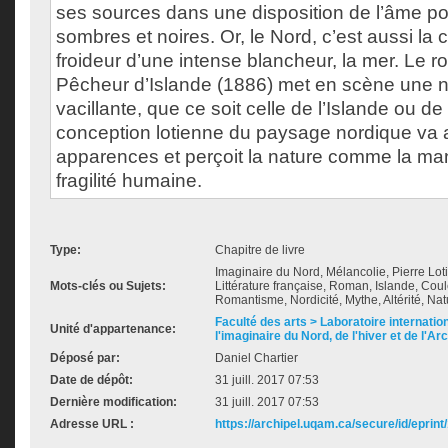
ses sources dans une disposition de l’âme p
sombres et noires. Or, le Nord, c’est aussi la 
froideur d’une intense blancheur, la mer. Le r
Pêcheur d’Islande (1886) met en scène une na
vacillante, que ce soit celle de l’Islande ou de
conception lotienne du paysage nordique va 
apparences et perçoit la nature comme la man
fragilité humaine.
Type:
Chapitre de livre
Imaginaire du Nord, Mélancolie, Pierre Loti
Mots-clés ou Sujets:
Littérature française, Roman, Islande, Cou
Romantisme, Nordicité, Mythe, Altérité, Nat
Faculté des arts > Laboratoire internatio
Unité d'appartenance:
l'imaginaire du Nord, de l'hiver et de l'Ar
Déposé par:
Daniel Chartier
Date de dépôt:
31 juill. 2017 07:53
Dernière modification:
31 juill. 2017 07:53
Adresse URL :
https://archipel.uqam.ca/secure/id/eprint