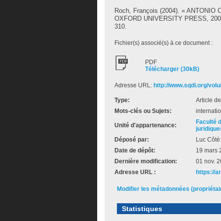
Roch, François
(2004). « ANTONIO
OXFORD UNIVERSITY PRESS, 200
310.
Fichier(s) associé(s) à ce document :
PDF
Télécharger (30kB)
Adresse URL:
http://www.sqdi.org/vol
Type:
Article d
Mots-clés ou Sujets:
internati
Faculté 
Unité d'appartenance:
juridique
Déposé par:
Luc Côté
Date de dépôt:
19 mars 
Dernière modification:
01 nov. 
Adresse URL :
https://a
Modifier les métadonnées (propriéta
Statistiques