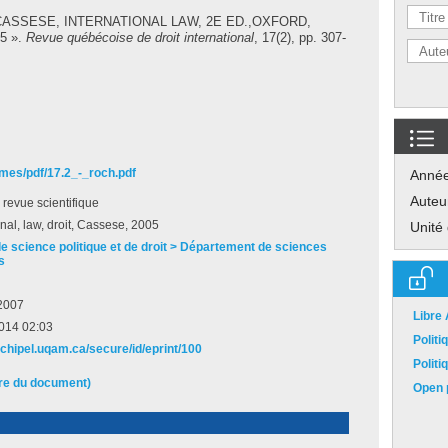
 CASSESE, INTERNATIONAL LAW, 2E ED.,OXFORD,
5 ».
Revue québécoise de droit international
, 17(2), pp. 307-
umes/pdf/17.2_-_roch.pdf
Anné
Auteu
e revue scientifique
onal, law, droit, Cassese, 2005
Unité
de science politique et de droit > Département de sciences
s
2007
Libre
2014 02:03
Polit
rchipel.uqam.ca/secure/id/eprint/100
Polit
ire du document)
Open p