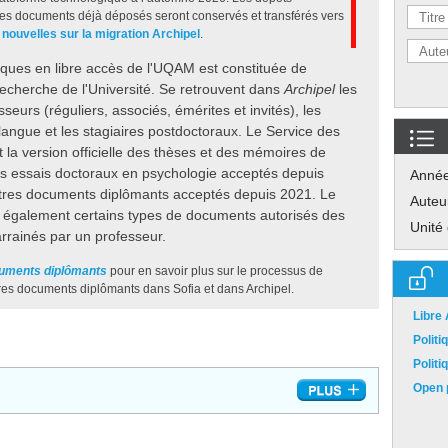
es documents déjà déposés seront conservés et transférés vers
 nouvelles sur la migration Archipel
.
niques en libre accès de l'UQAM est constituée de
echerche de l'Université. Se retrouvent dans
Archipel
les
urs (réguliers, associés, émérites et invités), les
langue et les stagiaires postdoctoraux. Le Service des
la version officielle des thèses et des mémoires de
s essais doctoraux en psychologie acceptés depuis
Anné
autres documents diplômants acceptés depuis 2021. Le
Auteu
 également certains types de documents autorisés des
Unité
arrainés par un professeur.
cuments diplômants
pour en savoir plus sur le processus de
tres documents diplômants dans Sofia et dans Archipel.
Libre
Polit
Polit
Open p