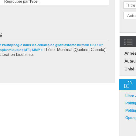
Regrouper par
Type
|
é
e l'autophagie dans les cellules de glioblastome humain U87 : un
Thèse. Montréal (Québec, Canada),
ytoplasmique de MT1-MMP »
Anné
torat en biochimie.
Auteu
Unité
Libre
Polit
Polit
Open p