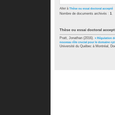
Aller à
Thèse ou essai doctoral accepté
Nombre de documents archivés :
1
.
Thèse ou essai doctoral accept
Pratt, Jonathan
(2016).
« Régulation d
nouveau rôle crucial pour le domaine c
Université du Québec à Montréal, Doc