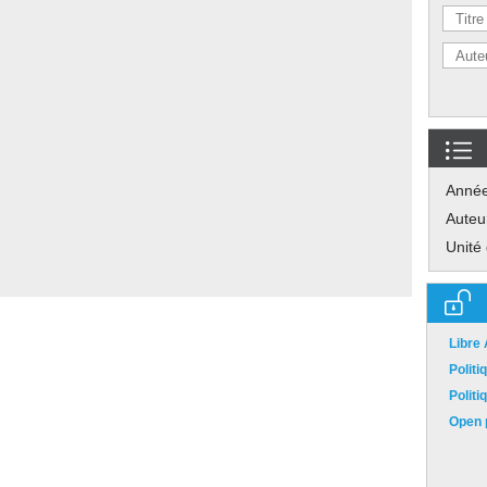
Anné
Auteu
Unité
Libre
Polit
Polit
Open p