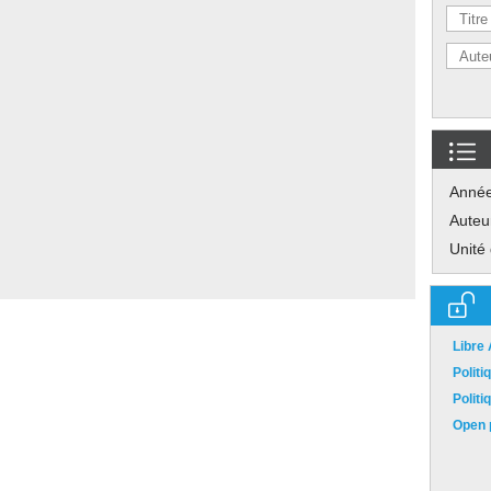
Anné
Auteu
Unité
Libre
Polit
Polit
Open p