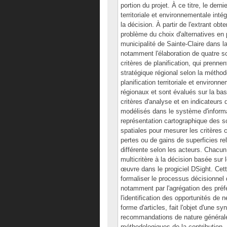
portion du projet. À ce titre, le der
territoriale et environnementale intég
la décision. À partir de l'extrant ob
problème du choix d'alternatives en p
municipalité de Sainte-Claire dans 
notamment l'élaboration de quatre sc
critères de planification, qui prenne
stratégique régional selon la métho
planification territoriale et environ
régionaux et sont évalués sur la bas
critères d'analyse et en indicateurs 
modélisés dans le système d'informa
représentation cartographique des s
spatiales pour mesurer les critères
pertes ou de gains de superficies re
différente selon les acteurs. Chacu
multicritère à la décision basée 
œuvre dans le progiciel DSight. Cett
formaliser le processus décisionnel
notamment par l'agrégation des préf
l'identification des opportunités de
forme d'articles, fait l'objet d'une 
recommandations de nature générale,
méthodologiques de la contribution. 