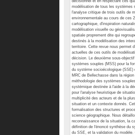
décisionnel et en respectant ces qu
modélisation de tous les systèmes s
l'analyse critique de trois outils de m
environnementale au cours de ces 25
cartographique, d'inspiration naturali
modélisation visuelle ou géovisualisa
spatiale proprement dite qui regroup
destinés à la modélisation des interac
territoire. Cette revue nous permet d
actuelles de ces outils de modélisati
décision. Le deuxième sous-objectif
systèmes souples (MSS) pour la for
du système socioécologique (SSE) du 
MRC de Bellechasse dans la région 
méthodologie des systèmes souples
systémique destinée à l'aide à la d
pour l'analyse heuristique de situat
multiplicité des acteurs et de la plu
situation et un contexte donnés. C
formalisation des structures et proc
science géographique. Nous détaillon
reconnaissance de la situation, la ca
définition de l'énoncé synthèse du s
du SSE, et la validation du modèle. 