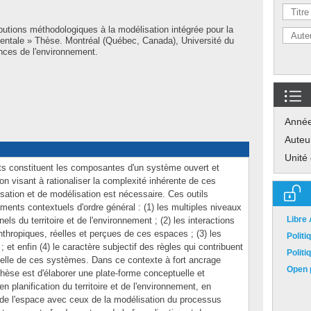
butions méthodologiques à la modélisation intégrée pour la
nementale » Thèse. Montréal (Québec, Canada), Université du
nces de l'environnement.
Anné
Auteu
Unité
ts constituent les composantes d'un système ouvert et
on visant à rationaliser la complexité inhérente de ces
isation et de modélisation est nécessaire. Ces outils
ments contextuels d'ordre général : (1) les multiples niveaux
Libre
nels du territoire et de l'environnement ; (2) les interactions
thropiques, réelles et perçues de ces espaces ; (3) les
Polit
et enfin (4) le caractère subjectif des règles qui contribuent
Polit
relle de ces systèmes. Dans ce contexte à fort ancrage
Open p
re thèse est d'élaborer une plate-forme conceptuelle et
n planification du territoire et de l'environnement, en
n de l'espace avec ceux de la modélisation du processus