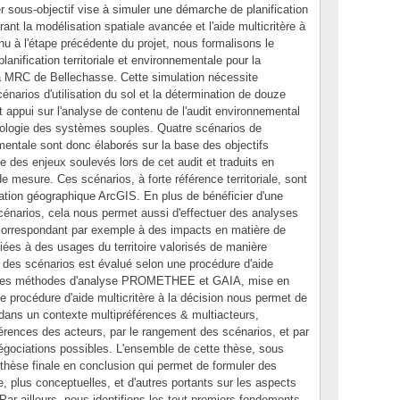
nier sous-objectif vise à simuler une démarche de planification
rant la modélisation spatiale avancée et l'aide multicritère à
tenu à l'étape précédente du projet, nous formalisons le
lanification territoriale et environnementale pour la
la MRC de Bellechasse. Cette simulation nécessite
énarios d'utilisation du sol et la détermination de douze
nt appui sur l'analyse de contenu de l'audit environnemental
dologie des systèmes souples. Quatre scénarios de
nementale sont donc élaborés sur la base des objectifs
e des enjeux soulevés lors de cet audit et traduits en
de mesure. Ces scénarios, à forte référence territoriale, sont
tion géographique ArcGIS. En plus de bénéficier d'une
cénarios, cela nous permet aussi d'effectuer des analyses
 correspondant par exemple à des impacts en matière de
liées à des usages du territoire valorisés de manière
n des scénarios est évalué selon une procédure d'aide
sur les méthodes d'analyse PROMETHEE et GAIA, mise en
e procédure d'aide multicritère à la décision nous permet de
 dans un contexte multipréférences & multiacteurs,
érences des acteurs, par le rangement des scénarios, et par
 négociations possibles. L'ensemble de cette thèse, sous
synthèse finale en conclusion qui permet de formuler des
 plus conceptuelles, et d'autres portants sur les aspects
Par ailleurs, nous identifions les tout premiers fondements