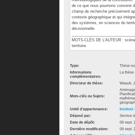
de ce que nous pourrions convenir d'a
champ de recherche précisément app
contexte géographique et qui intèg
des systèmes, en sciences du territo
décisionnelle.
______________________________
MOTS-CLÉS DE L’AUTEUR : scénario, 
territoire.
Type:
Thèse ou
Informations
La thèse 
complémentaires:
Directeur de thèse:
Waaub, J
Aménageme
Planifica
Mots-clés ou Sujets:
mathémati
géograph
Unité d'appartenance:
Instituts
Déposé par:
Service d
Date de dépôt:
08 sept.
Dernière modification:
08 sept.