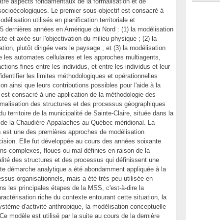
atre aspects fondamentaux de la formalisation et de
ocioécologiques. Le premier sous-objectif est consacré à
odélisation utilisés en planification territoriale et
 dernières années en Amérique du Nord : (1) la modélisation
ste et axée sur l'objectivation du milieu physique ; (2) la
tion, plutôt dirigée vers le paysage ; et (3) la modélisation
e les automates cellulaires et les approches multiagents,
tions fines entre les individus, et entre les individus et leur
'identifier les limites méthodologiques et opérationnelles
on ainsi que leurs contributions possibles pour l'aide à la
 est consacré à une application de la méthodologie des
malisation des structures et des processus géographiques
territoire de la municipalité de Sainte-Claire, située dans la
de la Chaudière-Appalaches au Québec méridional. La
 est une des premières approches de modélisation
écision. Elle fut développée au cours des années soixante
ions complexes, floues ou mal définies en raison de la
ralité des structures et des processus qui définissent une
ette démarche analytique a été abondamment appliquée à la
essus organisationnels, mais a été très peu utilisée en
s les principales étapes de la MSS, c'est-à-dire la
ractérisation riche du contexte entourant cette situation, la
ystème d'activité anthropique, la modélisation conceptuelle
Ce modèle est utilisé par la suite au cours de la dernière