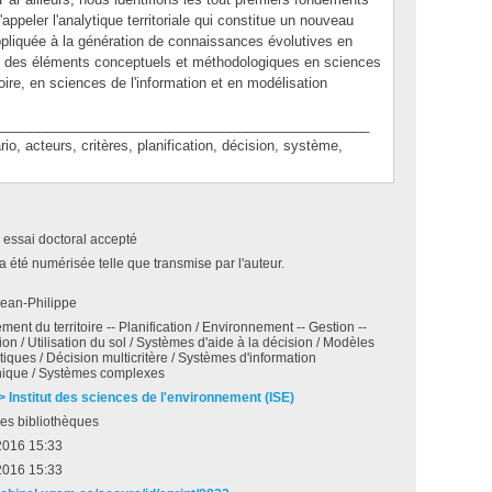
ppeler l'analytique territoriale qui constitue un nouveau
liquée à la génération de connaissances évolutives en
re des éléments conceptuels et méthodologiques en sciences
ire, en sciences de l'information et en modélisation
________________________________________________
acteurs, critères, planification, décision, système,
 essai doctoral accepté
a été numérisée telle que transmise par l'auteur.
ean-Philippe
nt du territoire -- Planification / Environnement -- Gestion --
tion / Utilisation du sol / Systèmes d'aide à la décision / Modèles
ques / Décision multicritère / Systèmes d'information
ique / Systèmes complexes
 > Institut des sciences de l'environnement (ISE)
es bibliothèques
 2016 15:33
 2016 15:33