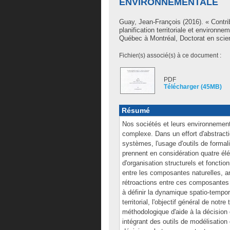
ENVIRONNEMENTALE
Guay, Jean-François
(2016). « Contri
planification territoriale et environ
Québec à Montréal, Doctorat en scie
Fichier(s) associé(s) à ce document :
PDF
Télécharger (45MB)
Résumé
Nos sociétés et leurs environnemen
complexe. Dans un effort d'abstracti
systèmes, l'usage d'outils de formal
prennent en considération quatre élé
d'organisation structurels et fonction
entre les composantes naturelles, an
rétroactions entre ces composantes ; 
à définir la dynamique spatio-tempo
territorial, l'objectif général de not
méthodologique d'aide à la décision e
intégrant des outils de modélisatio