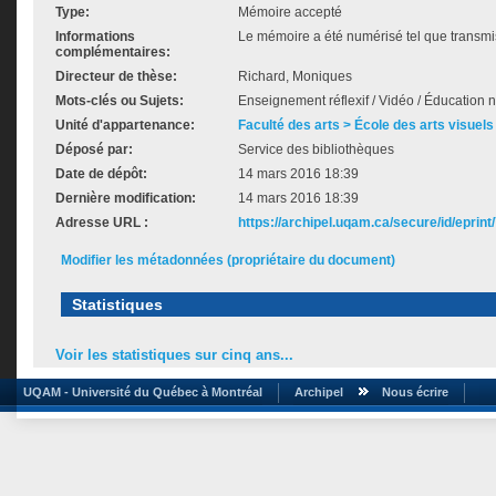
Type:
Mémoire accepté
Informations
Le mémoire a été numérisé tel que transmis
complémentaires:
Directeur de thèse:
Richard, Moniques
Mots-clés ou Sujets:
Enseignement réflexif / Vidéo / Éducation 
Unité d'appartenance:
Faculté des arts > École des arts visuels
Déposé par:
Service des bibliothèques
Date de dépôt:
14 mars 2016 18:39
Dernière modification:
14 mars 2016 18:39
Adresse URL :
https://archipel.uqam.ca/secure/id/eprint
Modifier les métadonnées (propriétaire du document)
Statistiques
Voir les statistiques sur cinq ans...
UQAM - Université du Québec à Montréal
Archipel
Nous écrire