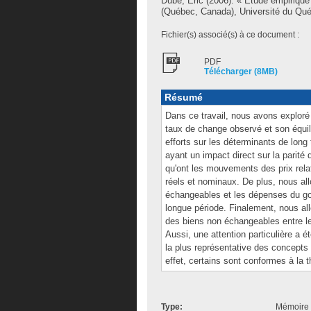
Dubé, Éric
(2006). « Étude empirique 
(Québec, Canada), Université du Qué
Fichier(s) associé(s) à ce document :
PDF
Télécharger (8MB)
Résumé
Dans ce travail, nous avons exploré
taux de change observé et son équil
efforts sur les déterminants de long 
ayant un impact direct sur la parité
qu'ont les mouvements des prix rela
réels et nominaux. De plus, nous allo
échangeables et les dépenses du gou
longue période. Finalement, nous allon
des biens non échangeables entre le
Aussi, une attention particulière a 
la plus représentative des concepts 
effet, certains sont conformes à la t
Type:
Mémoire 