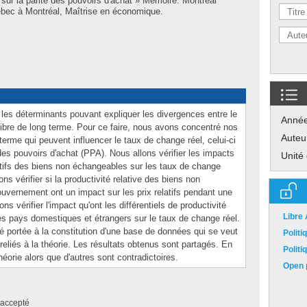
sur la parité des pouvoirs d'achat » Mémoire. Montréal
bec à Montréal, Maîtrise en économique.
 les déterminants pouvant expliquer les divergences entre le
Anné
ibre de long terme. Pour ce faire, nous avons concentré nos
Auteu
terme qui peuvent influencer le taux de change réel, celui-ci
 des pouvoirs d'achat (PPA). Nous allons vérifier les impacts
Unité
tifs des biens non échangeables sur les taux de change
ns vérifier si la productivité relative des biens non
vernement ont un impact sur les prix relatifs pendant une
s vérifier l'impact qu'ont les différentiels de productivité
Libre
s pays domestiques et étrangers sur le taux de change réel.
été portée à la constitution d'une base de données qui se veut
Polit
reliés à la théorie. Les résultats obtenus sont partagés. En
Polit
héorie alors que d'autres sont contradictoires.
Open p
accepté