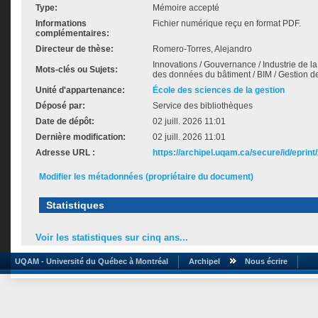
Type:
Mémoire accepté
Informations
Fichier numérique reçu en format PDF.
complémentaires:
Directeur de thèse:
Romero-Torres, Alejandro
Innovations / Gouvernance / Industrie de la 
Mots-clés ou Sujets:
des données du bâtiment / BIM / Gestion de
Unité d'appartenance:
École des sciences de la gestion
Déposé par:
Service des bibliothèques
Date de dépôt:
02 juill. 2026 11:01
Dernière modification:
02 juill. 2026 11:01
Adresse URL :
https://archipel.uqam.ca/secure/id/eprint
Modifier les métadonnées (propriétaire du document)
Statistiques
Voir les statistiques sur cinq ans...
UQAM - Université du Québec à Montréal
Archipel
Nous écrire