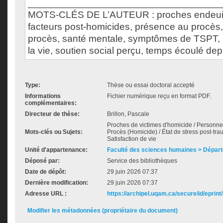
___________________________________
MOTS-CLÉS DE L’AUTEUR : proches endeuill
facteurs post-homicides, présence au procès, 
procès, santé mentale, symptômes de TSPT, s
la vie, soutien social perçu, temps écoulé dep
Type:
Thèse ou essai doctoral accepté
Informations
Fichier numérique reçu en format PDF.
complémentaires:
Directeur de thèse:
Brillon, Pascale
Proches de victimes d'homicide / Personnes 
Mots-clés ou Sujets:
Procès (Homicide) / État de stress post-tra
Satisfaction de vie
Unité d'appartenance:
Faculté des sciences humaines > Dépar
Déposé par:
Service des bibliothèques
Date de dépôt:
29 juin 2026 07:37
Dernière modification:
29 juin 2026 07:37
Adresse URL :
https://archipel.uqam.ca/secure/id/eprint
Modifier les métadonnées (propriétaire du document)