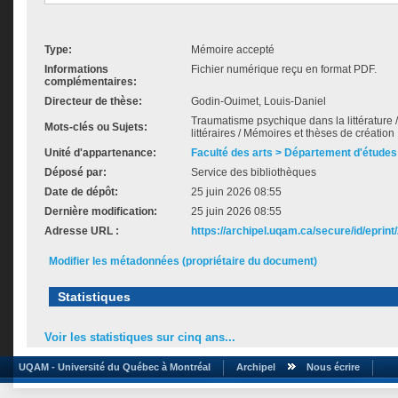
Type:
Mémoire accepté
Informations
Fichier numérique reçu en format PDF.
complémentaires:
Directeur de thèse:
Godin-Ouimet, Louis-Daniel
Traumatisme psychique dans la littérature /
Mots-clés ou Sujets:
littéraires / Mémoires et thèses de création
Unité d'appartenance:
Faculté des arts > Département d'études 
Déposé par:
Service des bibliothèques
Date de dépôt:
25 juin 2026 08:55
Dernière modification:
25 juin 2026 08:55
Adresse URL :
https://archipel.uqam.ca/secure/id/eprint
Modifier les métadonnées (propriétaire du document)
Statistiques
Voir les statistiques sur cinq ans...
UQAM - Université du Québec à Montréal
Archipel
Nous écrire