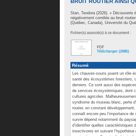
BRUIT ROUTIER AINSI Q
Stan, Teodora
(2026). « Découverte dé
négativement corrélée au bruit routier
(Québec, Canada), Université du Qué
Fichier(s) associé(s) à ce document :
PDF
Télécharger (2MB)
Résumé
Les chauves-souris jouent un rôle éc
santé des écosystèmes forestiers, do
derniers. Ce sont aussi des espèces
de services écosystémiques, dont c
cultures agricoles. Malheureusement,
syndrome du museau blanc, perte d’ha
routier, en constant développement, 
connaît encore peu l’importance de 
survie dépend notamment du paysage 
d’identifier quelles caractéristiques
insectivores en suivant l’hypothèse