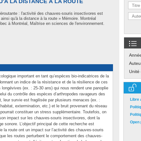
U'À LA DISTANCE À LA ROUTE
routante : l'activité des chauves-souris insectivores est
 ainsi qu'à la distance à la route » Mémoire. Montréal
bec à Montréal, Maîtrise en sciences de l'environnement.
Anné
Auteu
Unité
ologique important en tant qu’espèces bio-indicatrices de la
nnant un indice de la résistance et de la résilience de ces
 longévives (ex. : 25-30 ans) qui nous rendent une panoplie
elui du contrôle des espèces d’arthropodes ravageurs des
Libre
 leur survie est fragilisée par plusieurs menaces (ex. :
bitat, extermination, etc.) et le bruit provenant du réseau
Polit
pourrait constituer un stress supplémentaire. Toutefois, on
Polit
son impact sur les chauves-souris insectivores, dont la
Open p
sonore. L’objectif principal de cette recherche est
 de la route ont un impact sur l’activité des chauves-souris
 que les routes perturbent le comportement des chauves-