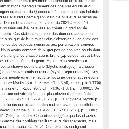
 un comportement d’évitement en fonction de la largeur des
t aux stations d’enregistrement des chauves-souris et du
a région au sud-est du Québec a été choisie pour ses habitats,
utes et surtout parce qu’on y trouve plusieurs espèces de
 Durant trois saisons estivales, de 2021 à 2023, 14
es boisées ont été installées en créant un gradient de
 de route. Ces stations captaient des données acoustiques
s ainsi que de bruit routier afin d’observer le lien entre ces
ésilience des espèces sensibles aux perturbations sonores
. Nous avons comparé deux groupes de chauves-souris dont
ient : la grande chauve-souris brune (Eptesicus fuscus), très
sé, et les espèces du genre Myotis, plus sensibles à
a petite chauve-souris brune (Myotis lucifugus), la chauve-
i) et la chauve-souris nordique (Myotis septentrionalis). Nos
ations négatives entre l’activité nocturne des chauves-souris
du genre Myotis (β = -2.25 95% CI : [-3.50, -0.99], p = 0.0004)
is brune (β = -2.86, 95% CI : [-4.36, -1.37], p = 0.0001). De
ient une activité légèrement plus élevée à proximité des
 = -2.58, 95% CI : [-5.41, 0.25], p = 0.07 ; genre Myotis β =
.02), tandis que la largeur des routes n’avait aucun effet sur
ve-souris brune β = 0.30, 95% CI : [-2.01, 2.61], p = 0.80 ;
81, 2.06], p = 0.39). Cette étude suggère que les chauves-
es comme des corridors facilitant leurs déplacements, mais
 de bruit routier est élevé. Ces résultats soulignent