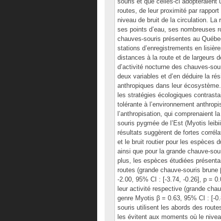
souris et que celles-ci adopteraient
routes, de leur proximité par rappor
niveau de bruit de la circulation. L
ses points d’eau, ses nombreuses ro
chauves-souris présentes au Québec.
stations d’enregistrements en lisièr
distances à la route et de largeurs
d’activité nocturne des chauves-souri
deux variables et d’en déduire la r
anthropiques dans leur écosystème
les stratégies écologiques contrasta
tolérante à l’environnement anthropi
l’anthropisation, qui comprenaient l
souris pygmée de l’Est (Myotis leibi
résultats suggèrent de fortes corrél
et le bruit routier pour les espèces 
ainsi que pour la grande chauve-sour
plus, les espèces étudiées présenta
routes (grande chauve-souris brune β
-2.00, 95% CI : [-3.74, -0.26], p = 0
leur activité respective (grande chau
genre Myotis β = 0.63, 95% CI : [-0.
souris utilisent les abords des rout
les évitent aux moments où le niveau