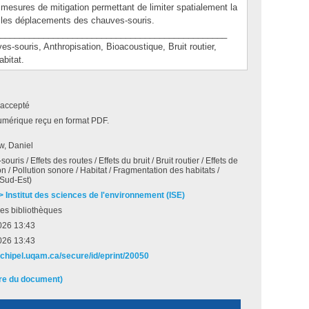
mesures de mitigation permettant de limiter spatialement la
er les déplacements des chauves-souris.
_______________________________________________
uris, Anthropisation, Bioacoustique, Bruit routier,
abitat.
accepté
umérique reçu en format PDF.
, Daniel
uris / Effets des routes / Effets du bruit / Bruit routier / Effets de
ion / Pollution sonore / Habitat / Fragmentation des habitats /
(Sud-Est)
 > Institut des sciences de l'environnement (ISE)
es bibliothèques
026 13:43
026 13:43
archipel.uqam.ca/secure/id/eprint/20050
ire du document)