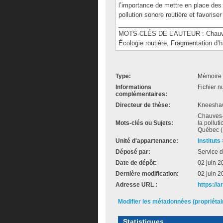
l’importance de mettre en place des 
pollution sonore routière et favoris
______________________________
MOTS-CLÉS DE L’AUTEUR : Chauves-so
Écologie routière, Fragmentation d’h
Type:
Mémoire 
Informations
Fichier n
complémentaires:
Directeur de thèse:
Kneeshaw
Chauves-so
Mots-clés ou Sujets:
la pollut
Québec 
Unité d'appartenance:
Instituts
Déposé par:
Service d
Date de dépôt:
02 juin 2
Dernière modification:
02 juin 2
Adresse URL :
https://
Modifier les métadonnées (propriéta
Statistiques