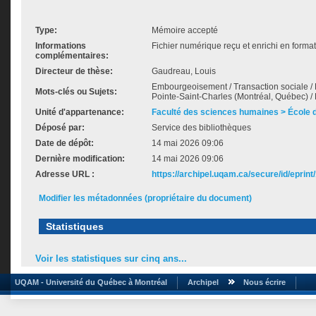
Type:
Mémoire accepté
Informations
Fichier numérique reçu et enrichi en forma
complémentaires:
Directeur de thèse:
Gaudreau, Louis
Embourgeoisement / Transaction sociale / 
Mots-clés ou Sujets:
Pointe-Saint-Charles (Montréal, Québec) / 
Unité d'appartenance:
Faculté des sciences humaines > École de
Déposé par:
Service des bibliothèques
Date de dépôt:
14 mai 2026 09:06
Dernière modification:
14 mai 2026 09:06
Adresse URL :
https://archipel.uqam.ca/secure/id/eprint
Modifier les métadonnées (propriétaire du document)
Statistiques
Voir les statistiques sur cinq ans...
UQAM - Université du Québec à Montréal
Archipel
Nous écrire