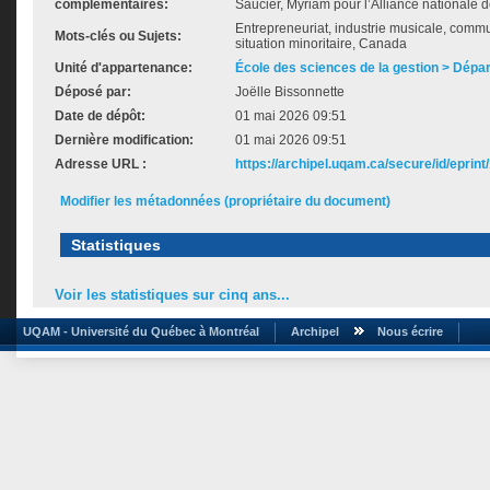
complémentaires:
Saucier, Myriam pour l’Alliance nationale d
Entrepreneuriat, industrie musicale, com
Mots-clés ou Sujets:
situation minoritaire, Canada
Unité d'appartenance:
École des sciences de la gestion > Dé
Déposé par:
Joëlle Bissonnette
Date de dépôt:
01 mai 2026 09:51
Dernière modification:
01 mai 2026 09:51
Adresse URL :
https://archipel.uqam.ca/secure/id/eprint
Modifier les métadonnées (propriétaire du document)
Statistiques
Voir les statistiques sur cinq ans...
UQAM - Université du Québec à Montréal
Archipel
Nous écrire