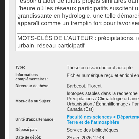
l’espoir d’aider de futurs projets similaires dan
l’heure où les réseaux participatifs suscitent 
grandissante en hydrologie, une telle démarch
apparaît comme un tremplin fort pour favoriser 
___________________________________
MOTS-CLÉS DE L’AUTEUR : précipitations, isot
urbain, réseau participatif
Thèse ou essai doctoral accepté
Type:
Informations
Fichier numérique reçu et enrichi e
complémentaires:
Barbecot, Florent
Directeur de thèse:
Isotopes stables dans la recherche 
Précipitations / Climatologie urbaine
Mots-clés ou Sujets:
Urbanisation / Échantillonnage / Par
Canada (Est)
Faculté des sciences > Départeme
Unité d'appartenance:
Terre et de l'atmosphère
Service des bibliothèques
Déposé par:
29 avr. 2026 12:49
Date de dépôt: