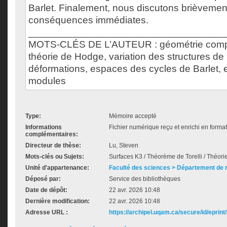
Barlet. Finalement, nous discutons brièveme
conséquences immédiates.
___________________________________
MOTS-CLÉS DE L’AUTEUR : géométrie compl
théorie de Hodge, variation des structures de
déformations, espaces des cycles de Barlet,
modules
Type:
Mémoire accepté
Informations
Fichier numérique reçu et enrichi en forma
complémentaires:
Directeur de thèse:
Lu, Steven
Mots-clés ou Sujets:
Surfaces K3 / Théorème de Torelli / Théo
Unité d'appartenance:
Faculté des sciences > Département de
Déposé par:
Service des bibliothèques
Date de dépôt:
22 avr. 2026 10:48
Dernière modification:
22 avr. 2026 10:48
Adresse URL :
https://archipel.uqam.ca/secure/id/eprint