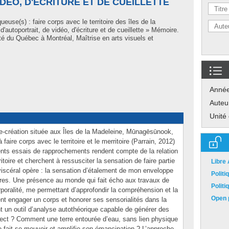
IDÉO, D'ÉCRITURE ET DE CUEILLETTE
ueuse(s) : faire corps avec le territoire des îles de la
'autoportrait, de vidéo, d'écriture et de cueillette » Mémoire.
é du Québec à Montréal, Maîtrise en arts visuels et
Anné
Auteu
Unité
-création située aux Îles de la Madeleine, Mūnagēsūnook,
faire corps avec le territoire et le merritoire (Parrain, 2012)
rents essais de rapprochements rendent compte de la relation
itoire et cherchent à ressusciter la sensation de faire partie
Libre
iscéral opère : la sensation d’étalement de mon enveloppe
Polit
stres. Une présence au monde qui fait écho aux travaux de
Polit
poralité, me permettant d’approfondir la compréhension et la
Open p
nt engager un corps et honorer ses sensorialités dans la
t un outil d’analyse autothéorique capable de générer des
’affect ? Comment une terre entourée d’eau, sans lien physique
le fait se mouvoir et amplifie son émancipation ? L’approche