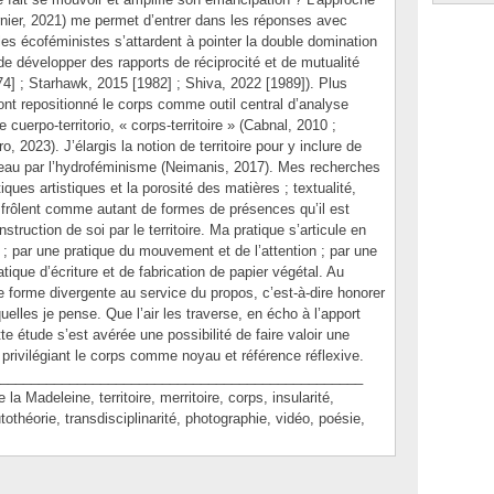
nier, 2021) me permet d’entrer dans les réponses avec
es écoféministes s’attardent à pointer la double domination
 de développer des rapports de réciprocité et de mutualité
4] ; Starhawk, 2015 [1982] ; Shiva, 2022 [1989]). Plus
t repositionné le corps comme outil central d’analyse
 cuerpo-territorio, « corps-territoire » (Cabnal, 2010 ;
, 2023). J’élargis la notion de territoire pour y inclure de
’eau par l’hydroféminisme (Neimanis, 2017). Mes recherches
iques artistiques et la porosité des matières ; textualité,
rôlent comme autant de formes de présences qu’il est
struction de soi par le territoire. Ma pratique s’articule en
t ; par une pratique du mouvement et de l’attention ; par une
ique d’écriture et de fabrication de papier végétal. Au
 forme divergente au service du propos, c’est-à-dire honorer
quelles je pense. Que l’air les traverse, en écho à l’apport
e étude s’est avérée une possibilité de faire valoir une
, privilégiant le corps comme noyau et référence réflexive.
_______________________________________________
adeleine, territoire, merritoire, corps, insularité,
othéorie, transdisciplinarité, photographie, vidéo, poésie,