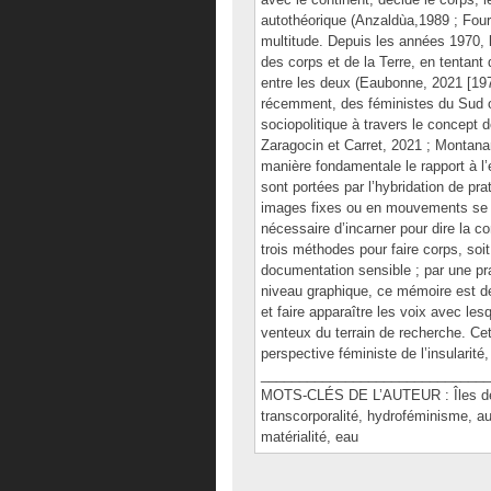
autothéorique (Anzaldùa,1989 ; Four
multitude. Depuis les années 1970, l
des corps et de la Terre, en tentant
entre les deux (Eaubonne, 2021 [197
récemment, des féministes du Sud on
sociopolitique à travers le concept de
Zaragocin et Carret, 2021 ; Montanaro
manière fondamentale le rapport à l
sont portées par l’hybridation de prat
images fixes ou en mouvements se f
nécessaire d’incarner pour dire la con
trois méthodes pour faire corps, soi
documentation sensible ; par une prat
niveau graphique, ce mémoire est de
et faire apparaître les voix avec les
venteux du terrain de recherche. Cett
perspective féministe de l’insularité
______________________________
MOTS-CLÉS DE L’AUTEUR : Îles de la M
transcorporalité, hydroféminisme, aut
matérialité, eau