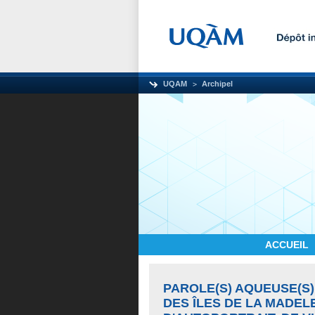
UQAM
Archipel
ACCUEIL
PAROLE(S) AQUEUSE(S)
DES ÎLES DE LA MADEL