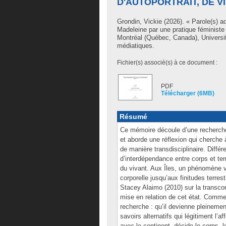
D'AUTOPORTRAIT, DE V
Grondin, Vickie
(2026). « Parole(s) aq
Madeleine par une pratique féministe d
Montréal (Québec, Canada), Universit
médiatiques.
Fichier(s) associé(s) à ce document :
PDF
Télécharger (6MB)
Résumé
Ce mémoire découle d’une recherche
et aborde une réflexion qui cherche à 
de manière transdisciplinaire. Diffé
d’interdépendance entre corps et terr
du vivant. Aux Îles, un phénomène v
corporelle jusqu’aux finitudes terre
Stacey Alaimo (2010) sur la transcor
mise en relation de cet état. Comme
recherche : qu’il devienne pleinemen
savoirs alternatifs qui légitiment l
avec le continent, décide le corps, 