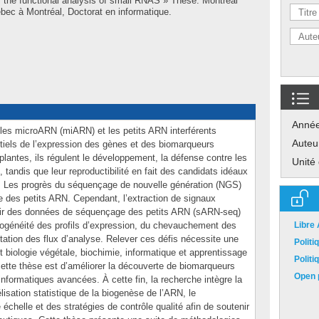
 the functional analysis of small RNAS » Thèse. Montréal
bec à Montréal, Doctorat en informatique.
Anné
es microARN (miARN) et les petits ARN interférents
Auteu
tiels de l’expression des gènes et des biomarqueurs
lantes, ils régulent le développement, la défense contre les
Unité
 tandis que leur reproductibilité en fait des candidats idéaux
. Les progrès du séquençage de nouvelle génération (NGS)
e des petits ARN. Cependant, l’extraction de signaux
artir des données de séquençage des petits ARN (sARN-seq)
érogénéité des profils d’expression, du chevauchement des
Libre
tation des flux d’analyse. Relever ces défis nécessite une
Polit
t biologie végétale, biochimie, informatique et apprentissage
Polit
 cette thèse est d’améliorer la découverte de biomarqueurs
Open p
formatiques avancées. À cette fin, la recherche intègre la
lisation statistique de la biogenèse de l’ARN, le
échelle et des stratégies de contrôle qualité afin de soutenir