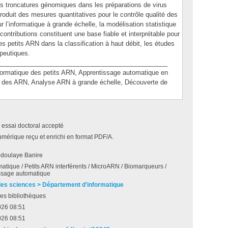
les troncatures génomiques dans les préparations de virus
oduit des mesures quantitatives pour le contrôle qualité des
l’informatique à grande échelle, la modélisation statistique
contributions constituent une base fiable et interprétable pour
es petits ARN dans la classification à haut débit, les études
apeutiques.
_______________________________________________
matique des petits ARN, Apprentissage automatique en
e des ARN, Analyse ARN à grande échelle, Découverte de
 essai doctoral accepté
umérique reçu et enrichi en format PDF/A.
bdoulaye Banire
matique / Petits ARN interférents / MicroARN / Biomarqueurs /
ssage automatique
des sciences > Département d'informatique
es bibliothèques
026 08:51
026 08:51