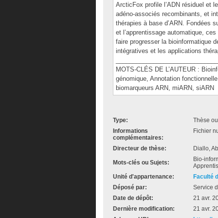
ArcticFox profile l’ADN résiduel et 
adéno-associés recombinants, et intr
thérapies à base d’ARN. Fondées sur 
et l’apprentissage automatique, ces 
faire progresser la bioinformatique d
intégratives et les applications thér
______________________________
MOTS-CLÉS DE L’AUTEUR : Bioinfor
génomique, Annotation fonctionnell
biomarqueurs ARN, miARN, siARN
Type:
Thèse ou
Informations
Fichier n
complémentaires:
Directeur de thèse:
Diallo, A
Bio-infor
Mots-clés ou Sujets:
Apprenti
Unité d'appartenance:
Faculté 
Déposé par:
Service d
Date de dépôt:
21 avr. 2
Dernière modification:
21 avr. 2