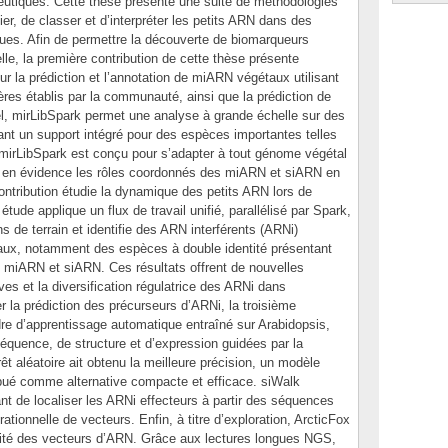
apeutiques. Cette thèse présente une suite de méthodologies
ier, de classer et d’interpréter les petits ARN dans des
ques. Afin de permettre la découverte de biomarqueurs
le, la première contribution de cette thèse présente
ur la prédiction et l’annotation de miARN végétaux utilisant
res établis par la communauté, ainsi que la prédiction de
nel, mirLibSpark permet une analyse à grande échelle sur des
frant un support intégré pour des espèces importantes telles
, mirLibSpark est conçu pour s’adapter à tout génome végétal
ttre en évidence les rôles coordonnés des miARN et siARN en
ontribution étudie la dynamique des petits ARN lors de
 étude applique un flux de travail unifié, parallélisé par Spark,
ns de terrain et identifie des ARN interférents (ARNi)
eaux, notamment des espèces à double identité présentant
miARN et siARN. Ces résultats offrent de nouvelles
ves et la diversification régulatrice des ARNi dans
er la prédiction des précurseurs d’ARNi, la troisième
dre d’apprentissage automatique entraîné sur Arabidopsis,
équence, de structure et d’expression guidées par la
t aléatoire ait obtenu la meilleure précision, un modèle
ribué comme alternative compacte et efficace. siWalk
 de localiser les ARNi effecteurs à partir des séquences
rationnelle de vecteurs. Enfin, à titre d’exploration, ArcticFox
grité des vecteurs d’ARN. Grâce aux lectures longues NGS,