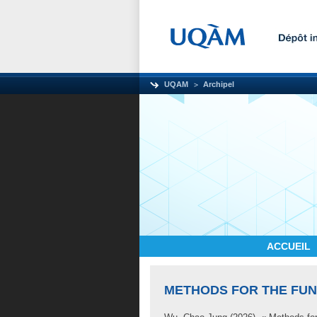
UQAM
Archipel
ACCUEIL
METHODS FOR THE FUN