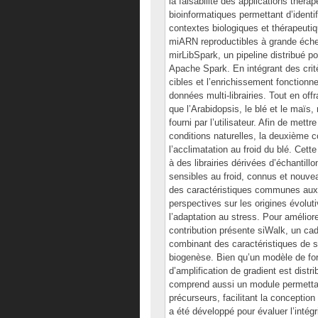
la faisabilité des applications thér
bioinformatiques permettant d’identif
contextes biologiques et thérapeuti
miARN reproductibles à grande échel
mirLibSpark, un pipeline distribué po
Apache Spark. En intégrant des critè
cibles et l’enrichissement fonction
données multi-librairies. Tout en of
que l’Arabidopsis, le blé et le maïs
fourni par l’utilisateur. Afin de me
conditions naturelles, la deuxième c
l’acclimatation au froid du blé. Cette
à des librairies dérivées d’échantillo
sensibles au froid, connus et nouv
des caractéristiques communes aux 
perspectives sur les origines évoluti
l’adaptation au stress. Pour amélior
contribution présente siWalk, un ca
combinant des caractéristiques de s
biogenèse. Bien qu’un modèle de forê
d’amplification de gradient est dist
comprend aussi un module permettant
précurseurs, facilitant la conception 
a été développé pour évaluer l’inté