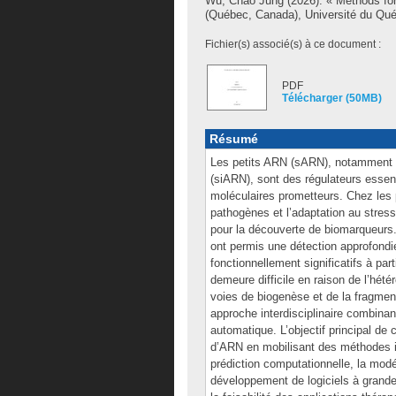
Wu, Chao Jung
(2026). « Methods for
(Québec, Canada), Université du Qué
Fichier(s) associé(s) à ce document :
PDF
Télécharger (50MB)
Résumé
Les petits ARN (sARN), notamment l
(siARN), sont des régulateurs essen
moléculaires prometteurs. Chez les p
pathogènes et l’adaptation au stress,
pour la découverte de biomarqueurs
ont permis une détection approfondi
fonctionnellement significatifs à p
demeure difficile en raison de l’hét
voies de biogenèse et de la fragmen
approche interdisciplinaire combinan
automatique. L’objectif principal de
d’ARN en mobilisant des méthodes in
prédiction computationnelle, la modé
développement de logiciels à grande 